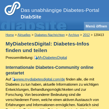
Das unabhängige Diabetes-Portal
DiabSite
Menü öffnen
Home
>
Aktuelles
>
Diabetes-Nachrichten
>
Archive
>
2012
> 120413
MyDiabetesDigital: Diabetes-Infos
finden und teilen
Pressemitteilung:
MyDiabetesDigital
Internationale Diabetes-Community online
gestartet
Auf
www.mydiabetesdigital.com/de
finden alle, die mit
Diabetes zu tun haben, aktuelle Informationen zu wichtigen
Entwicklungen, Behandlungsmöglichkeiten und zur
Forschung. Von besonderer Bedeutung sind die
verschiedenen Foren, welche einen aktiven Austausch von
Erfahrungen und Informationen ermöglichen. Natürlich sind