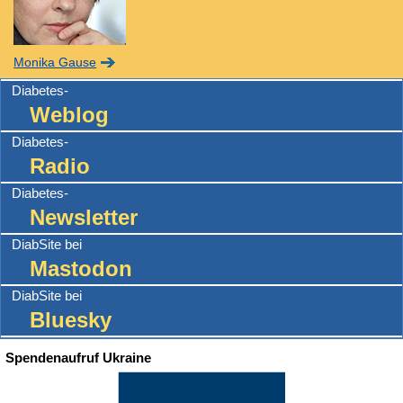
Monika Gause
Diabetes-
Weblog
Diabetes-
Radio
Diabetes-
Newsletter
DiabSite bei
Mastodon
DiabSite bei
Bluesky
Spendenaufruf Ukraine