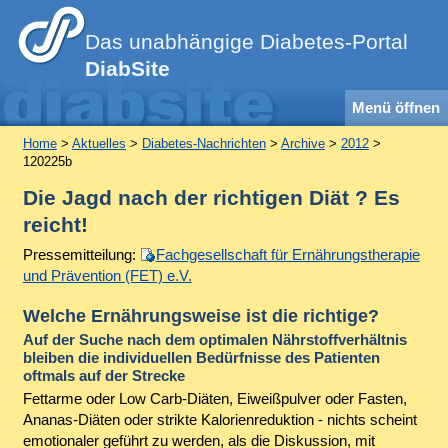
Das unabhängige Diabetes-Portal
DiabSite
Menü öffnen
Home
>
Aktuelles
>
Diabetes-Nachrichten
>
Archive
>
2012
>
120225b
Die Jagd nach der richtigen Diät ? Es
reicht!
Pressemitteilung:
Fachgesellschaft für Ernährungstherapie
und Prävention (FET) e.V.
Welche Ernährungsweise ist die richtige?
Auf der Suche nach dem optimalen Nährstoffverhältnis
bleiben die individuellen Bedürfnisse des Patienten
oftmals auf der Strecke
Fettarme oder Low Carb-Diäten, Eiweißpulver oder Fasten,
Ananas-Diäten oder strikte Kalorienreduktion - nichts scheint
emotionaler geführt zu werden, als die Diskussion, mit