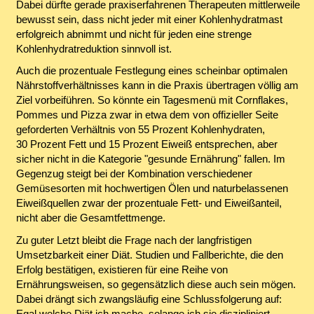
Dabei dürfte gerade praxiserfahrenen Therapeuten mittlerweile
bewusst sein, dass nicht jeder mit einer Kohlenhydratmast
erfolgreich abnimmt und nicht für jeden eine strenge
Kohlenhydratreduktion sinnvoll ist.
Auch die prozentuale Festlegung eines scheinbar optimalen
Nährstoffverhältnisses kann in die Praxis übertragen völlig am
Ziel vorbeiführen. So könnte ein Tagesmenü mit Cornflakes,
Pommes und Pizza zwar in etwa dem von offizieller Seite
geforderten Verhältnis von 55 Prozent Kohlenhydraten,
30 Prozent Fett und 15 Prozent Eiweiß entsprechen, aber
sicher nicht in die Kategorie "gesunde Ernährung" fallen. Im
Gegenzug steigt bei der Kombination verschiedener
Gemüsesorten mit hochwertigen Ölen und naturbelassenen
Eiweißquellen zwar der prozentuale Fett- und Eiweißanteil,
nicht aber die Gesamtfettmenge.
Zu guter Letzt bleibt die Frage nach der langfristigen
Umsetzbarkeit einer Diät. Studien und Fallberichte, die den
Erfolg bestätigen, existieren für eine Reihe von
Ernährungsweisen, so gegensätzlich diese auch sein mögen.
Dabei drängt sich zwangsläufig eine Schlussfolgerung auf:
Egal welche Diät ich mache, solange ich sie diszipliniert