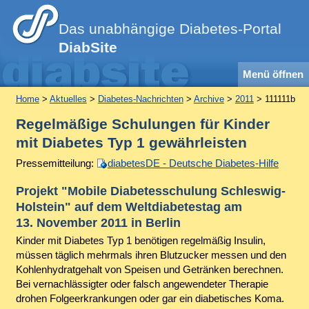
Das unabhängige Diabetes-Portal
DiabSite
Menü öffnen
Home
>
Aktuelles
>
Diabetes-Nachrichten
>
Archive
>
2011
> 111111b
Regelmäßige Schulungen für Kinder
mit Diabetes Typ 1 gewährleisten
Pressemitteilung:
diabetesDE - Deutsche Diabetes-Hilfe
Projekt "Mobile Diabetesschulung Schleswig-
Holstein" auf dem Weltdiabetestag am
13. November 2011 in Berlin
Kinder mit Diabetes Typ 1 benötigen regelmäßig Insulin,
müssen täglich mehrmals ihren Blutzucker messen und den
Kohlenhydratgehalt von Speisen und Getränken berechnen.
Bei vernachlässigter oder falsch angewendeter Therapie
drohen Folgeerkrankungen oder gar ein diabetisches Koma.