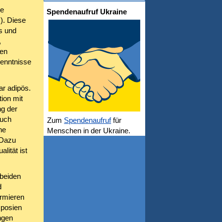
he
Spendenaufruf Ukraine
). Diese
s und
,
ten
kenntnisse
r adipös.
ion mit
g der
auch
Zum
Spendenaufruf
für
ne
Menschen in der Ukraine.
 Dazu
lität ist
 beiden
d
rmieren
mposien
ngen