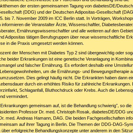
ktthemen der ersten gemeinsamen Tagung von diabetesDE/Deutsc
esellschaft (DDG) und der Deutschen Adipositas-Gesellschaft (DAG
 5. bis 7. November 2009 im ICC Berlin statt. In Vorträgen, Workshop
informieren die Veranstalter Ärzte, Wissenschaftler, Diabetesberater
berater, Ernährungswissenschaftler und alle weiteren auf den Gebie
nd Adipositas tätigen Berufsgruppen über neue wissenschaftliche Er
ese in die Praxis umgesetzt werden können.
ozent der Menschen mit Diabetes Typ 2 sind übergewichtig oder soga
he beider Erkrankungen ist eine genetische Veranlagung in Kombinat
angel und falscher Ernährung. Es erfordert deshalb eine Umstellun
 Lebensgewohnheiten, um die Ernährungs- und Bewegungstherapie 
 umzusetzen. Dies gelingt häufig nicht. Die Erkrankten haben dann ei
Lebensdauer durch ein erhöhtes Risiko für zahlreiche Erkrankungen.
zinfarkt, Schlaganfall, Bluthochdruck oder Krebs. Auch die Lebensqua
nd vermindert.
e Erkrankungen gemeinsam auf, ist die Behandlung schwierig", so die
sidenten Professor Dr. med. Christoph Rosak, diabetesDE/DDG un
Dr. med. Andreas Hamann, DAG. Die beiden Fachgesellschaften info
meinsam auf ihrer Tagung in Berlin. Die Themen der DDG-DAG-Sy
n über erfolgreiche Behandlungskonzepte unter anderem in den Sitzu