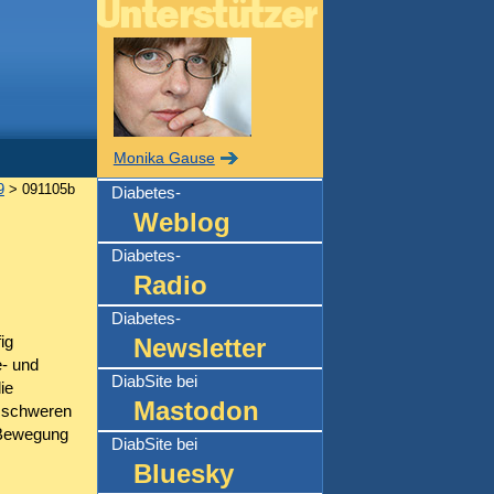
Monika Gause
9
> 091105b
Diabetes-
Weblog
Diabetes-
Radio
Diabetes-
ig
Newsletter
- und
DiabSite bei
ie
Mastodon
e schweren
 Bewegung
DiabSite bei
Bluesky