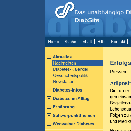
Das unabhängige Di
DiabSite
Home
Suche
Inhalt
Hilfe
Kontakt
Aktuelles
Erfolg
Nachrichten
Diabetes-Kalender
Pressemitt
Gesundheitspolitik
Newsletter
Adiposi
Diabetes-Infos
Die beiden
gemeinsam 
Diabetes im Alltag
Begleiterk
Ernährung
Lebensqual
Folgen zu 
Schwerpunktthemen
und Medik
Wegweiser Diabetes
Neue wisse