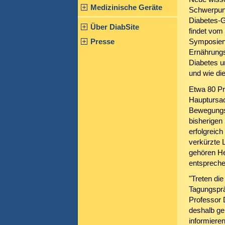
Medizinische Geräte
Schwerpun
Diabetes-G
Über DiabSite
findet vom
Presse
Symposien 
Ernährungs
Diabetes u
und wie di
Etwa 80 Pr
Hauptursac
Bewegungsm
bisherigen
erfolgreich
verkürzte 
gehören Her
entspreche
"Treten di
Tagungsprä
Professor 
deshalb ge
informiere