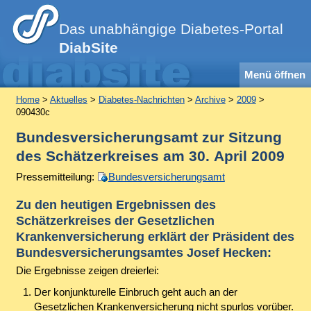
Das unabhängige Diabetes-Portal
DiabSite
Menü öffnen
Home
>
Aktuelles
>
Diabetes-Nachrichten
>
Archive
>
2009
>
090430c
Bundesversicherungsamt zur Sitzung
des Schätzerkreises am 30. April 2009
Pressemitteilung:
Bundesversicherungsamt
Zu den heutigen Ergebnissen des
Schätzerkreises der Gesetzlichen
Krankenversicherung erklärt der Präsident des
Bundesversicherungsamtes Josef Hecken:
Die Ergebnisse zeigen dreierlei:
Der konjunkturelle Einbruch geht auch an der
Gesetzlichen Krankenversicherung nicht spurlos vorüber.