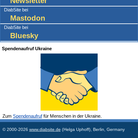
Newsletter
DiabSite bei
Mastodon
DiabSite bei
Bluesky
Spendenaufruf Ukraine
Zum
Spendenaufruf
für Menschen in der Ukraine.
© 2000-2026
www.diabsite.de
(Helga Uphoff), Berlin, Germany