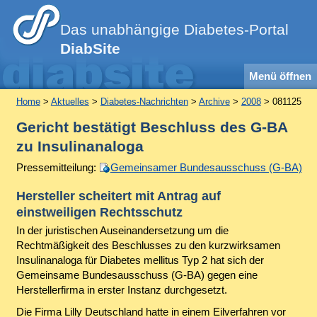
Das unabhängige Diabetes-Portal
DiabSite
Menü öffnen
Home
>
Aktuelles
>
Diabetes-Nachrichten
>
Archive
>
2008
> 081125
Gericht bestätigt Beschluss des G-BA
zu Insulinanaloga
Pressemitteilung:
Gemeinsamer Bundesausschuss (G-BA)
Hersteller scheitert mit Antrag auf
einstweiligen Rechtsschutz
In der juristischen Auseinandersetzung um die
Rechtmäßigkeit des Beschlusses zu den kurzwirksamen
Insulinanaloga für Diabetes mellitus Typ 2 hat sich der
Gemeinsame Bundesausschuss (G-BA) gegen eine
Herstellerfirma in erster Instanz durchgesetzt.
Die Firma Lilly Deutschland hatte in einem Eilverfahren vor