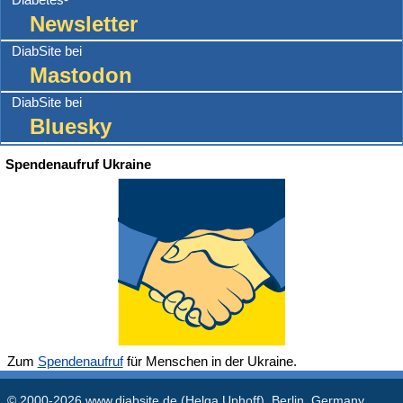
Newsletter
DiabSite bei
Mastodon
DiabSite bei
Bluesky
Spendenaufruf Ukraine
Zum
Spendenaufruf
für Menschen in der Ukraine.
© 2000-2026
www.diabsite.de
(Helga Uphoff), Berlin, Germany