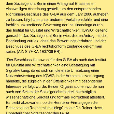
dem Sozialgericht Berlin einen Antrag auf Erlass einer
einstweiligen Anordnung gestellt, um den entsprechenden
Richtlinien-Beschluss des G-BA aus dem Jahr 2006 aufheben
zu lassen. Lilly hatte unter anderem Verfahrensfehler und eine
fachlich unzutreffende Bewertung der Insulinanaloga durch
das Institut für Qualität und Wirtschaftlichkeit (IQWiG) geltend
gemacht. Das Sozialgericht Berlin wies diesen Antrag mit der
Begründung zurück, dass das Bewertungsverfahren und der
Beschluss des G-BA rechtskonform zustande gekommen
seien. (AZ: S 79 KA 1907/06 ER).
"Der Beschluss ist sowohl für den G-BA als auch das Institut
für Qualität und Wirtschaftlichkeit eine Bestätigung mit
Signalwirkung, da es sich um die erste Umsetzung einer
Nutzenbewertung des IQWiG in der Arzneimittelversorgung
handelte, die zugleich in der Öffentlichkeit mit besonderem
Interesse verfolgt wurde. Beiden Organisationen wurde nun
auch von Seiten der Sozialgerichtsbarkeit nachträglich
wissenschaftliche Sorgfalt und formale Korrektheit attestiert.
Es bleibt abzuwarten, ob die Hersteller-Firma gegen die
Entscheidung Rechtsmittel einlegt", sagte Dr. Rainer Hess,
Unparteiischer Vorsitzender des G-BA.