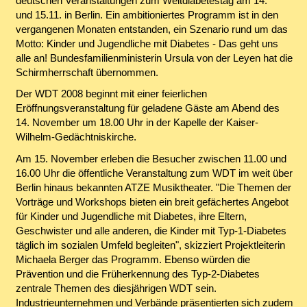
deutschen Veranstaltungen zum Weltdiabetestag am 14.
und 15.11. in Berlin. Ein ambitioniertes Programm ist in den
vergangenen Monaten entstanden, ein Szenario rund um das
Motto: Kinder und Jugendliche mit Diabetes - Das geht uns
alle an! Bundesfamilienministerin Ursula von der Leyen hat die
Schirmherrschaft übernommen.
Der WDT 2008 beginnt mit einer feierlichen
Eröffnungsveranstaltung für geladene Gäste am Abend des
14. November um 18.00 Uhr in der Kapelle der Kaiser-
Wilhelm-Gedächtniskirche.
Am 15. November erleben die Besucher zwischen 11.00 und
16.00 Uhr die öffentliche Veranstaltung zum WDT im weit über
Berlin hinaus bekannten ATZE Musiktheater. "Die Themen der
Vorträge und Workshops bieten ein breit gefächertes Angebot
für Kinder und Jugendliche mit Diabetes, ihre Eltern,
Geschwister und alle anderen, die Kinder mit Typ-1-Diabetes
täglich im sozialen Umfeld begleiten", skizziert Projektleiterin
Michaela Berger das Programm. Ebenso würden die
Prävention und die Früherkennung des Typ-2-Diabetes
zentrale Themen des diesjährigen WDT sein.
Industrieunternehmen und Verbände präsentierten sich zudem