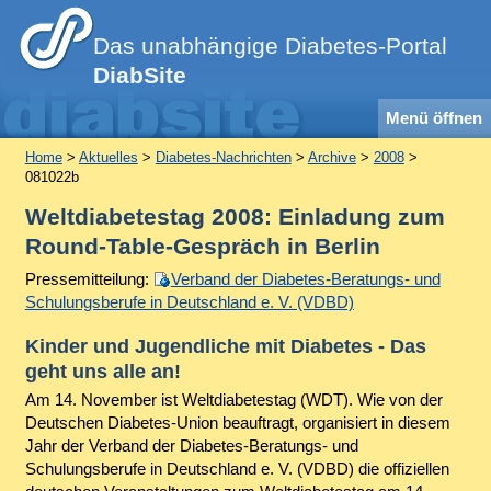
Das unabhängige Diabetes-Portal
DiabSite
Menü öffnen
Home
>
Aktuelles
>
Diabetes-Nachrichten
>
Archive
>
2008
>
081022b
Weltdiabetestag 2008: Einladung zum
Round-Table-Gespräch in Berlin
Pressemitteilung:
Verband der Diabetes-Beratungs- und
Schulungsberufe in Deutschland e. V. (VDBD)
Kinder und Jugendliche mit Diabetes - Das
geht uns alle an!
Am 14. November ist Weltdiabetestag (WDT). Wie von der
Deutschen Diabetes-Union beauftragt, organisiert in diesem
Jahr der Verband der Diabetes-Beratungs- und
Schulungsberufe in Deutschland e. V. (VDBD) die offiziellen