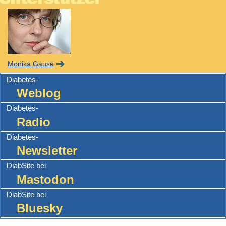
Monika Gause
Diabetes-
Weblog
Diabetes-
Radio
Diabetes-
Newsletter
DiabSite bei
Mastodon
DiabSite bei
Bluesky