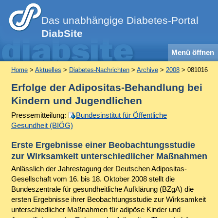
Das unabhängige Diabetes-Portal
DiabSite
Menü öffnen
Home
>
Aktuelles
>
Diabetes-Nachrichten
>
Archive
>
2008
> 081016
Erfolge der Adipositas-Behandlung bei
Kindern und Jugendlichen
Pressemitteilung:
Bundesinstitut für Öffentliche
Gesundheit (BIÖG)
Erste Ergebnisse einer Beobachtungsstudie
zur Wirksamkeit unterschiedlicher Maßnahmen
Anlässlich der Jahrestagung der Deutschen Adipositas-
Gesellschaft vom 16. bis 18. Oktober 2008 stellt die
Bundeszentrale für gesundheitliche Aufklärung (BZgA) die
ersten Ergebnisse ihrer Beobachtungsstudie zur Wirksamkeit
unterschiedlicher Maßnahmen für adipöse Kinder und