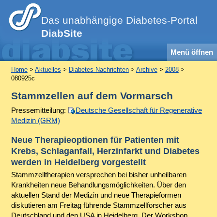
Das unabhängige Diabetes-Portal
DiabSite
Menü öffnen
Home
>
Aktuelles
>
Diabetes-Nachrichten
>
Archive
>
2008
>
080925c
Stammzellen auf dem Vormarsch
Pressemitteilung:
Deutsche Gesellschaft für Regenerative
Medizin (GRM)
Neue Therapieoptionen für Patienten mit
Krebs, Schlaganfall, Herzinfarkt und Diabetes
werden in Heidelberg vorgestellt
Stammzelltherapien versprechen bei bisher unheilbaren
Krankheiten neue Behandlungsmöglichkeiten. Über den
aktuellen Stand der Medizin und neue Therapieformen
diskutieren am Freitag führende Stammzellforscher aus
Deutschland und den USA in Heidelberg. Der Workshop