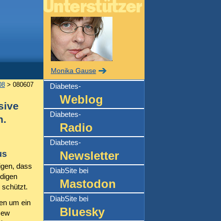
Monika Gause
08
> 080607
Diabetes-
Weblog
sive
Diabetes-
n.
Radio
Diabetes-
us
Newsletter
igen, dass
DiabSite bei
ndigen
Mastodon
 schützt.
DiabSite bei
gen um ein
Bluesky
New