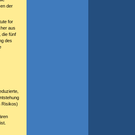
men der
ute for
cher aus
die fünf
ung des
e
duzierte,
Entstehung
n Risikos)
ären
ist.