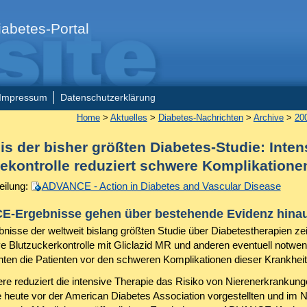
abetes-Portal
Impressum
Datenschutzerklärung
Home
>
Aktuelles
>
Diabetes-Nachrichten
>
Archive
>
20
s der bisher größten Diabetes-Studie: Inten
ekontrolle reduziert schwere Komplikatione
eilung:
ADVANCE - Action in Diabetes and Vascular Disease
-Ergebnisse gehen über bestehende Evidenz hina
nisse der weltweit bislang größten Studie über Diabetestherapien ze
ive Blutzuckerkontrolle mit Gliclazid MR und anderen eventuell notwe
en die Patienten vor den schweren Komplikationen dieser Krankheit
re reduziert die intensive Therapie das Risiko von Nierenerkrankun
ie heute vor der American Diabetes Association vorgestellten und im 