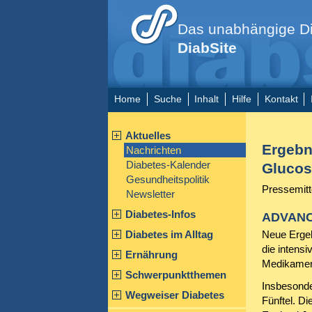
Das unabhängige Di
DiabSite
Home
Suche
Inhalt
Hilfe
Kontakt
Aktuelles
Ergebni
Nachrichten
Diabetes-Kalender
Glucos
Gesundheitspolitik
Pressemitt
Newsletter
Diabetes-Infos
ADVANCE
Diabetes im Alltag
Neue Ergeb
die intens
Ernährung
Medikament
Schwerpunktthemen
Insbesonde
Wegweiser Diabetes
Fünftel. D