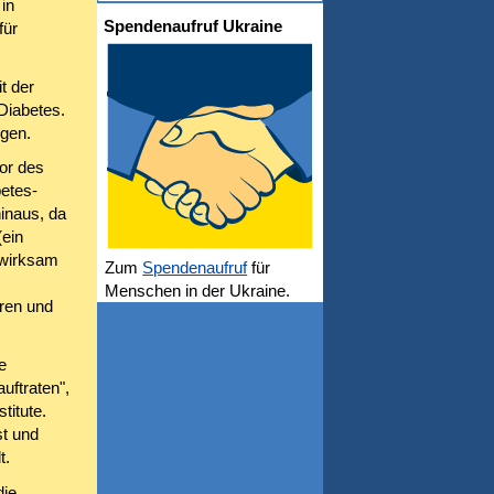
in
Spendenaufruf Ukraine
für
t der
Diabetes.
igen.
or des
betes-
inaus, da
(ein
 wirksam
Zum
Spendenaufruf
für
Menschen in der Ukraine.
ren und
e
uftraten",
titute.
st und
t.
die