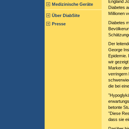
England Jo
Medizinische Geräte
Diabetes a
Millionen v
Über DiabSite
Diabetes me
Presse
Bevölkerun
Schätzunge
Der leiten
George Inst
Epidemie. 
wir gezeig
Marker der
verringern
schwerwieg
die bei ei
"Hypoglykä
erwartungs
betonte St
"Diese Res
dass sie ei
Darüber hi