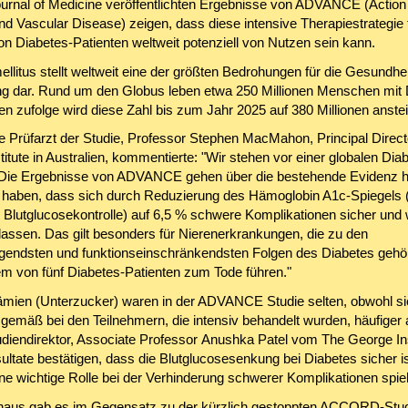
urnal of Medicine veröffentlichten Ergebnisse von ADVANCE (Action 
nd Vascular Disease) zeigen, dass diese intensive Therapiestrategie 
on Diabetes-Patienten weltweit potenziell von Nutzen sein kann.
llitus stellt weltweit eine der größten Bedrohungen für die Gesundhei
g dar. Rund um den Globus leben etwa 250 Millionen Menschen mit 
n zufolge wird diese Zahl bis zum Jahr 2025 auf 380 Millionen anste
de Prüfarzt der Studie, Professor Stephen MacMahon, Principal Direct
itute in Australien, kommentierte: "Wir stehen vor einer globalen Dia
Die Ergebnisse von ADVANCE gehen über die bestehende Evidenz h
t haben, dass sich durch Reduzierung des Hämoglobin A1c-Spiegels 
 Blutglucosekontrolle) auf 6,5 % schwere Komplikationen sicher und
 lassen. Das gilt besonders für Nierenerkrankungen, die zu den
endsten und funktionseinschränkendsten Folgen des Diabetes gehö
nem von fünf Diabetes-Patienten zum Tode führen."
mien (Unterzucker) waren in der ADVANCE Studie selten, obwohl si
gemäß bei den Teilnehmern, die intensiv behandelt wurden, häufiger a
udiendirektor, Associate Professor Anushka Patel vom The George Ins
ultate bestätigen, dass die Blutglucosesenkung bei Diabetes sicher i
ne wichtige Rolle bei der Verhinderung schwerer Komplikationen spiel
naus gab es im Gegensatz zu der kürzlich gestoppten ACCORD-Stu