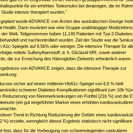
nhaltspunkte für ein erhöhtes Todesrisiko bei denjenigen, die im Rah
udie intensiv therapiert wurden."
und geplant wurde ADVANCE von Ärzten des australischen George Instit
al Health. Darin involviert war eine Gruppe unabhängiger Medizinfors
 der Welt. Teilgenommen haben 11.140 Patienten mit Typ-2-Diabetes, 
 behandelt und nachkontrolliert wurden. Ziel der Studie war die Senk
 A1c-Spiegels auf 6,5b% oder weniger. Die intensive Therapie für all
rfolgte mittels Sulfonylharnstoff, d. h. Gliclazid MR, sowie anderer
e, die zur Erreichung des Hämoglobin-Zielwerts erforderlich waren.
rgebnisse von ADVANCE zeigen, dass die intensive Therapie zur
senkung:
glucose sicher auf einem mittleren HbA1c-Spiegel von 6,5 % hielt
mtrisiko schwerer Diabetes-Komplikationen signifikant (um 10b %)re
e Reduzierung von Nierenerkrankungen ein Fünftel (21b %) und die 
oteinurie (ein gut eingeführter Marker eines erhöhten kardiovaskuläre
smachte.
sitiven Trend in Richtung Reduzierung der Gefahr eines kardiovaskul
 %) erzielte, wenngleich dieses Ergebnis statistisch nicht signifikant 
ht fest, dass für die Vorbeugung von schwerwiegenden vaskulären