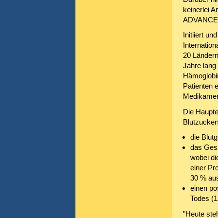
keinerlei A
ADVANCE St
Initiiert 
Internation
20 Ländern
Jahre lang
Hämoglobin
Patienten e
Medikament
Die Haupte
Blutzucker
die Blut
das Gesa
wobei di
einer Pr
30 % au
einen po
Todes (12
"Heute ste