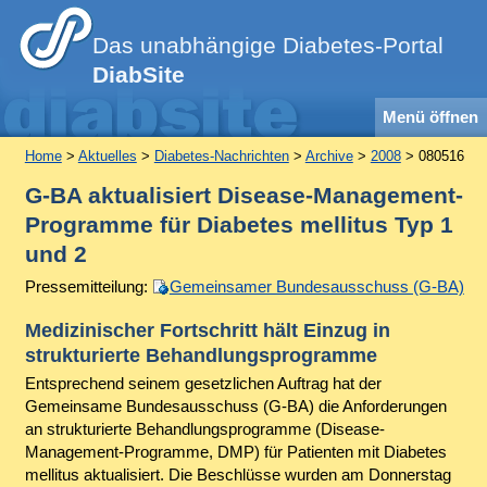
Das unabhängige Diabetes-Portal
DiabSite
Menü öffnen
Home
>
Aktuelles
>
Diabetes-Nachrichten
>
Archive
>
2008
> 080516
G-BA aktualisiert Disease-Management-
Programme für Diabetes mellitus Typ 1
und 2
Pressemitteilung:
Gemeinsamer Bundesausschuss (G-BA)
Medizinischer Fortschritt hält Einzug in
strukturierte Behandlungsprogramme
Entsprechend seinem gesetzlichen Auftrag hat der
Gemeinsame Bundesausschuss (G-BA) die Anforderungen
an strukturierte Behandlungsprogramme (Disease-
Management-Programme, DMP) für Patienten mit Diabetes
mellitus aktualisiert. Die Beschlüsse wurden am Donnerstag