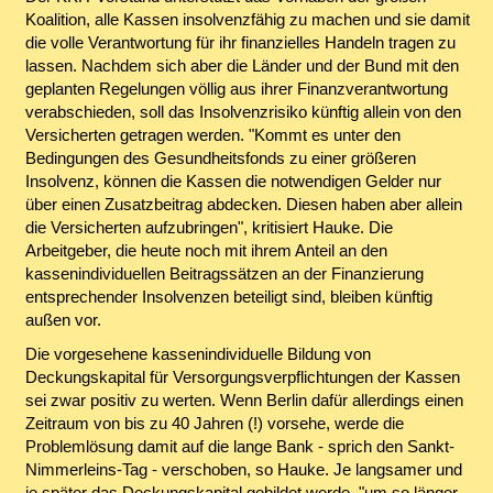
Koalition, alle Kassen insolvenzfähig zu machen und sie damit
die volle Verantwortung für ihr finanzielles Handeln tragen zu
lassen. Nachdem sich aber die Länder und der Bund mit den
geplanten Regelungen völlig aus ihrer Finanzverantwortung
verabschieden, soll das Insolvenzrisiko künftig allein von den
Versicherten getragen werden. "Kommt es unter den
Bedingungen des Gesundheitsfonds zu einer größeren
Insolvenz, können die Kassen die notwendigen Gelder nur
über einen Zusatzbeitrag abdecken. Diesen haben aber allein
die Versicherten aufzubringen", kritisiert Hauke. Die
Arbeitgeber, die heute noch mit ihrem Anteil an den
kassenindividuellen Beitragssätzen an der Finanzierung
entsprechender Insolvenzen beteiligt sind, bleiben künftig
außen vor.
Die vorgesehene kassenindividuelle Bildung von
Deckungskapital für Versorgungsverpflichtungen der Kassen
sei zwar positiv zu werten. Wenn Berlin dafür allerdings einen
Zeitraum von bis zu 40 Jahren (!) vorsehe, werde die
Problemlösung damit auf die lange Bank - sprich den Sankt-
Nimmerleins-Tag - verschoben, so Hauke. Je langsamer und
je später das Deckungskapital gebildet werde, "um so länger