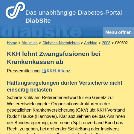
Das unabhängige Diabetes-Portal
DiabSite
Menü öffnen
Home
>
Aktuelles
>
Diabetes-Nachrichten
>
Archive
>
2008
> 080502
KKH lehnt Zwangsfusionen bei
Krankenkassen ab
Pressemitteilung:
KKH-Allianz
Haftungsregelungen dürfen Versicherte nicht
einseitig belasten
Scharfe Kritik am Referentenentwurf für ein Gesetz zur
Weiterentwicklung der Organisationsstrukturen in der
gesetzlichen Krankenversicherung (GKV) übt KKH-Vorstand
Rudolf Hauke (Hannover). Klar abzulehnen sei das Ansinnen
der Bundesregierung, dem neuen Spitzenverband Bund das
Recht zu geben, bei drohender Schließung oder Insolvenz