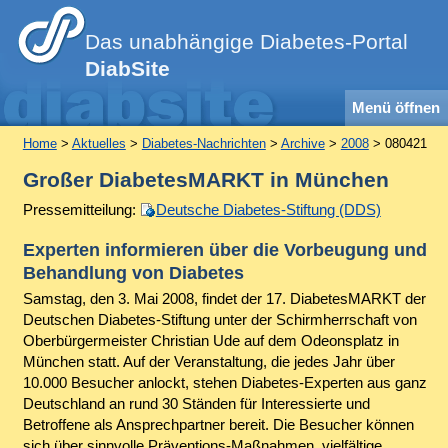
Das unabhängige Diabetes-Portal
DiabSite
Menü öffnen
Home
>
Aktuelles
>
Diabetes-Nachrichten
>
Archive
>
2008
> 080421
Großer DiabetesMARKT in München
Pressemitteilung:
Deutsche Diabetes-Stiftung (DDS)
Experten informieren über die Vorbeugung und
Behandlung von Diabetes
Samstag, den 3. Mai 2008, findet der 17. DiabetesMARKT der
Deutschen Diabetes-Stiftung unter der Schirmherrschaft von
Oberbürgermeister Christian Ude auf dem Odeonsplatz in
München statt. Auf der Veranstaltung, die jedes Jahr über
10.000 Besucher anlockt, stehen Diabetes-Experten aus ganz
Deutschland an rund 30 Ständen für Interessierte und
Betroffene als Ansprechpartner bereit. Die Besucher können
sich über sinnvolle Präventions-Maßnahmen, vielfältige