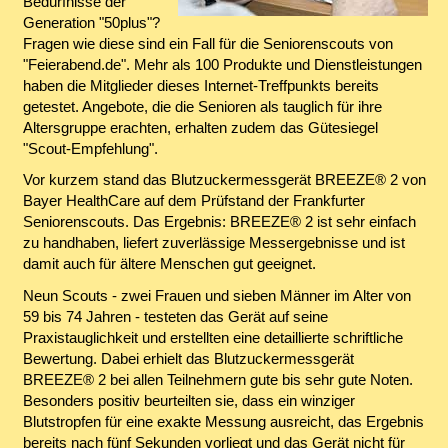
Bedürfnisse der
Generation "50plus"?
Fragen wie diese sind ein Fall für die Seniorenscouts von
"Feierabend.de". Mehr als 100 Produkte und Dienstleistungen
haben die Mitglieder dieses Internet-Treffpunkts bereits
getestet. Angebote, die die Senioren als tauglich für ihre
Altersgruppe erachten, erhalten zudem das Gütesiegel
"Scout-Empfehlung".
Vor kurzem stand das Blutzuckermessgerät BREEZE® 2 von
Bayer HealthCare auf dem Prüfstand der Frankfurter
Seniorenscouts. Das Ergebnis: BREEZE® 2 ist sehr einfach
zu handhaben, liefert zuverlässige Messergebnisse und ist
damit auch für ältere Menschen gut geeignet.
Neun Scouts - zwei Frauen und sieben Männer im Alter von
59 bis 74 Jahren - testeten das Gerät auf seine
Praxistauglichkeit und erstellten eine detaillierte schriftliche
Bewertung. Dabei erhielt das Blutzuckermessgerät
BREEZE® 2 bei allen Teilnehmern gute bis sehr gute Noten.
Besonders positiv beurteilten sie, dass ein winziger
Blutstropfen für eine exakte Messung ausreicht, das Ergebnis
bereits nach fünf Sekunden vorliegt und das Gerät nicht für