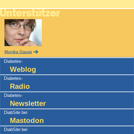
Monika Gause
Diabetes-
Weblog
Diabetes-
Radio
Diabetes-
Newsletter
DiabSite bei
Mastodon
DiabSite bei