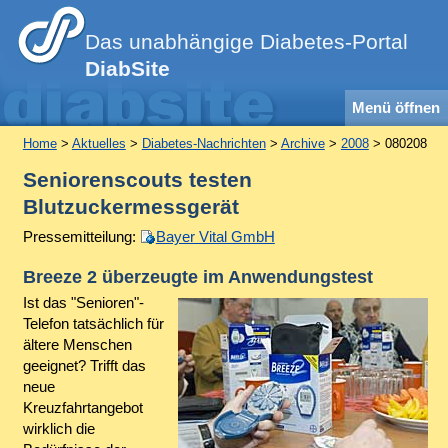
Das unabhängige Diabetes-Portal
DiabSite
Menü öffnen
Home
>
Aktuelles
>
Diabetes-Nachrichten
>
Archive
>
2008
> 080208
Seniorenscouts testen
Blutzuckermessgerät
Pressemitteilung:
Bayer Vital GmbH
Breeze 2 überzeugte im Anwendungstest
Ist das "Senioren"-
Telefon tatsächlich für
ältere Menschen
geeignet? Trifft das
neue
Kreuzfahrtangebot
wirklich die