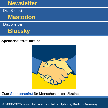
Newsletter
DiabSite bei
Mastodon
DiabSite bei
Bluesky
Spendenaufruf Ukraine
Zum
Spendenaufruf
für Menschen in der Ukraine.
© 2000-2026
www.diabsite.de
(Helga Uphoff), Berlin, Germany