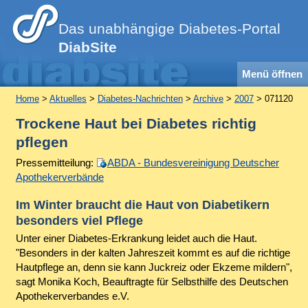
Das unabhängige Diabetes-Portal
DiabSite
Menü öffnen
Home
>
Aktuelles
>
Diabetes-Nachrichten
>
Archive
>
2007
> 071120
Trockene Haut bei Diabetes richtig
pflegen
Pressemitteilung:
ABDA - Bundesvereinigung Deutscher
Apothekerverbände
Im Winter braucht die Haut von Diabetikern
besonders viel Pflege
Unter einer Diabetes-Erkrankung leidet auch die Haut.
"Besonders in der kalten Jahreszeit kommt es auf die richtige
Hautpflege an, denn sie kann Juckreiz oder Ekzeme mildern",
sagt Monika Koch, Beauftragte für Selbsthilfe des Deutschen
Apothekerverbandes e.V.