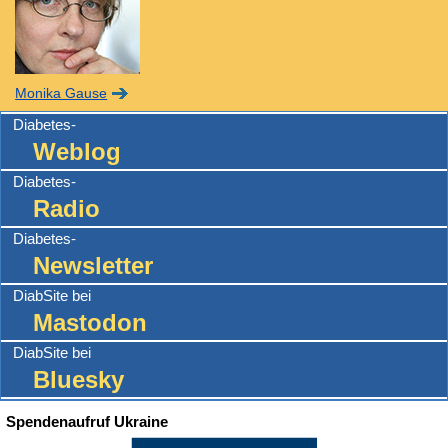
Monika Gause
Diabetes-
Weblog
Diabetes-
Radio
Diabetes-
Newsletter
DiabSite bei
Mastodon
DiabSite bei
Bluesky
Spendenaufruf Ukraine