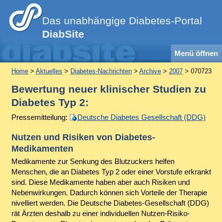
Das unabhängige Diabetes-Portal
DiabSite
Menü öffnen
Home
>
Aktuelles
>
Diabetes-Nachrichten
>
Archive
>
2007
> 070723
Bewertung neuer klinischer Studien zu
Diabetes Typ 2:
Pressemitteilung:
Deutsche Diabetes Gesellschaft (DDG)
Nutzen und Risiken von Diabetes-
Medikamenten
Medikamente zur Senkung des Blutzuckers helfen
Menschen, die an Diabetes Typ 2 oder einer Vorstufe erkrankt
sind. Diese Medikamente haben aber auch Risiken und
Nebenwirkungen. Dadurch können sich Vorteile der Therapie
nivelliert werden. Die Deutsche Diabetes-Gesellschaft (DDG)
rät Ärzten deshalb zu einer individuellen Nutzen-Risiko-