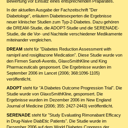
Bewertung vor Einsatz eines entsprechenden Präparates.
In der aktuellen Ausgabe der Fachzeitschrift "Der
Diabetologe", erläutern Diabetesexperten die Ergebnisse
neuer klinischer Studien zum Typ-2-Diabetes. Dazu gehören
die DREAM-Studie, die ADOPT-Studie und die SERENADE-
Studie, die die Vor- und Nachteile verschiedener Medikamente
miteinander vergleichen.
DREAM
steht für "
Diabetes Reduction Assessment with
ramipril and rosiglitazone Medication
". Diese Studie wurde von
den Firmen Sanofi-Aventis, GlaxoSmithKline und King
Pharmaceuticals gesponsert. Die Ergebnisse wurden im
September 2006 im Lancet (2006; 368:1096-1105)
veröffentlicht.
ADOPT
steht für "
A Diabetes Outcome Progression Trial
". Die
Studie wurde von GlaxoSmithKline, gesponsert. Die
Ergebnisse wurden im Dezember 2006 im New England
Journal of Medicine (2006; 355: 2427-2443) veröffentlicht.
SERENADE
steht für "
Study Evaluating Rimonabant Efficacy
in Drug-Naive DiabEtic Patients
". Die Studie wurde im
Dezember 2006 auf dem World Diabetes Congress der