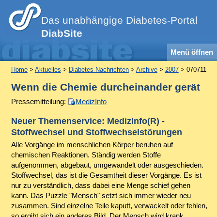
Das unabhängige Diabetes-Portal
DiabSite
Menü öffnen
Home
>
Aktuelles
>
Diabetes-Nachrichten
>
Archive
>
2007
> 070711
Wenn die Chemie durcheinander gerät
Pressemitteilung:
MedizInfo
Neuer Themenservice: MedizInfo(R) -
Stoffwechsel und Stoffwechselstörungen
Alle Vorgänge im menschlichen Körper beruhen auf
chemischen Reaktionen. Ständig werden Stoffe
aufgenommen, abgebaut, umgewandelt oder ausgeschieden.
Stoffwechsel, das ist die Gesamtheit dieser Vorgänge. Es ist
nur zu verständlich, dass dabei eine Menge schief gehen
kann. Das Puzzle "Mensch" setzt sich immer wieder neu
zusammen. Sind einzelne Teile kaputt, verwackelt oder fehlen,
so ergibt sich ein anderes Bild. Der Mensch wird krank.