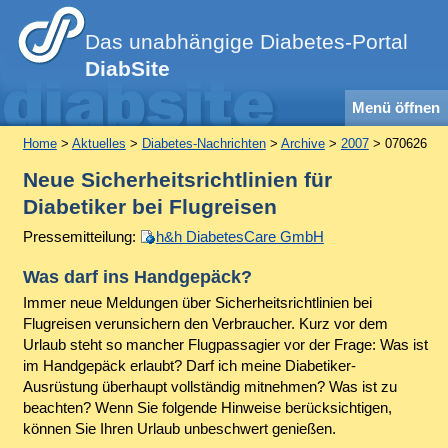
Das unabhängige Diabetes-Portal
DiabSite
Menü öffnen
Home
>
Aktuelles
>
Diabetes-Nachrichten
>
Archive
>
2007
> 070626
Neue Sicherheitsrichtlinien für
Diabetiker bei Flugreisen
Pressemitteilung:
h&h DiabetesCare GmbH
Was darf ins Handgepäck?
Immer neue Meldungen über Sicherheitsrichtlinien bei
Flugreisen verunsichern den Verbraucher. Kurz vor dem
Urlaub steht so mancher Flugpassagier vor der Frage: Was ist
im Handgepäck erlaubt? Darf ich meine Diabetiker-
Ausrüstung überhaupt vollständig mitnehmen? Was ist zu
beachten? Wenn Sie folgende Hinweise berücksichtigen,
können Sie Ihren Urlaub unbeschwert genießen.