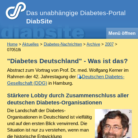
Das unabhängige Diabetes-Portal
DiabSite
Menü öffnen
Home
>
Aktuelles
>
Diabetes-Nachrichten
>
Archive
>
2007
>
070518i
"Diabetes Deutschland" - Was ist das?
Abstract
zum Vortrag von Prof. Dr. med. Wolfgang Kerner im
Rahmen der 42. Jahrestagung der
Deutschen Diabetes-
Gesellschaft (DDG)
in Hamburg.
Stärkere Lobby durch Zusammenschluss aller
deutschen Diabetes-Organisationen
Die Landschaft der Diabetes-
Organisationen in Deutschland ist vielfältig
und auf den ersten Blick verwirrend. Die
Situation ist nur zu verstehen, wenn man
die historische Entwicklung