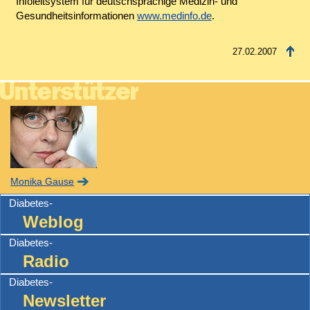
Infoleitsystem für deutschsprachige Medizin- und
Gesundheitsinformationen
www.medinfo.de
.
27.02.2007
Monika Gause
Diabetes-
Weblog
Diabetes-
Radio
Diabetes-
Newsletter