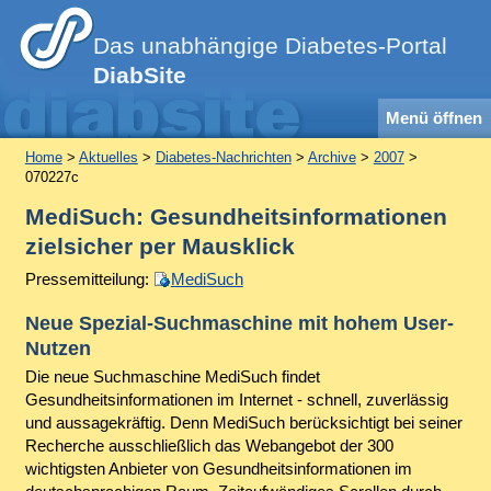
Das unabhängige Diabetes-Portal
DiabSite
Menü öffnen
Home
>
Aktuelles
>
Diabetes-Nachrichten
>
Archive
>
2007
>
070227c
MediSuch: Gesundheitsinformationen
zielsicher per Mausklick
Pressemitteilung:
MediSuch
Neue Spezial-Suchmaschine mit hohem User-
Nutzen
Die neue Suchmaschine MediSuch findet
Gesundheitsinformationen im Internet - schnell, zuverlässig
und aussagekräftig. Denn MediSuch berücksichtigt bei seiner
Recherche ausschließlich das Webangebot der 300
wichtigsten Anbieter von Gesundheitsinformationen im