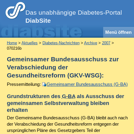
Das unabhängige Diabetes-Portal
DiabSite
Menü öffnen
Home
>
Aktuelles
>
Diabetes-Nachrichten
>
Archive
>
2007
>
070216b
Gemeinsamer Bundesausschuss zur
Verabschiedung der
Gesundheitsreform (GKV-WSG):
Pressemitteilung:
Gemeinsamer Bundesausschuss (G-BA)
Grundstrukturen des
G-BA
als Ausschuss der
gemeinsamen Selbstverwaltung bleiben
erhalten
Der Gemeinsame Bundesausschuss (G-BA) bleibt auch nach
der Verabschiedung der Gesundheitsreform entgegen der
ursprünglichen Pläne des Gesetzgebers Teil der