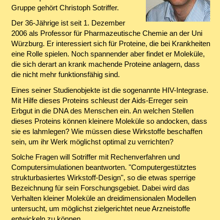
Gruppe gehört Christoph Sotriffer.
Der 36-Jährige ist seit 1. Dezember
2006 als Professor für Pharmazeutische Chemie an der Uni
Würzburg. Er interessiert sich für Proteine, die bei Krankheiten
eine Rolle spielen. Noch spannender aber findet er Moleküle,
die sich derart an krank machende Proteine anlagern, dass
die nicht mehr funktionsfähig sind.
Eines seiner Studienobjekte ist die sogenannte HIV-Integrase.
Mit Hilfe dieses Proteins schleust der Aids-Erreger sein
Erbgut in die DNA des Menschen ein. An welchen Stellen
dieses Proteins können kleinere Moleküle so andocken, dass
sie es lahmlegen? Wie müssen diese Wirkstoffe beschaffen
sein, um ihr Werk möglichst optimal zu verrichten?
Solche Fragen will Sotriffer mit Rechenverfahren und
Computersimulationen beantworten. "Computergestütztes
strukturbasiertes Wirkstoff-Design", so die etwas sperrige
Bezeichnung für sein Forschungsgebiet. Dabei wird das
Verhalten kleiner Moleküle an dreidimensionalen Modellen
untersucht, um möglichst zielgerichtet neue Arzneistoffe
entwickeln zu können.