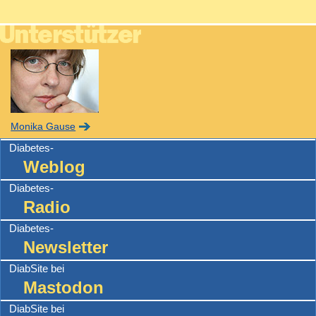
Monika Gause
Diabetes-
Weblog
Diabetes-
Radio
Diabetes-
Newsletter
DiabSite bei
Mastodon
DiabSite bei