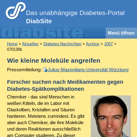
Das unabhängige Diabetes-Portal
DiabSite
Menü öffnen
Home
>
Aktuelles
>
Diabetes-Nachrichten
>
Archive
>
2007
>
070130b
Wie kleine Moleküle angreifen
Pressemitteilung:
Julius-Maximilians-Universität Würzburg
Forscher suchen nach Medikamenten gegen
Diabetes-Spätkomplikationen
Chemiker - das sind Menschen in
weißen Kitteln, die im Labor mit
Glaskolben, Kristallen und Säuren
hantieren. Meistens zumindest. Es gibt
aber auch Chemiker, die ihre Moleküle
und deren Reaktionen ausschließlich
am Computer studieren. Zu dieser