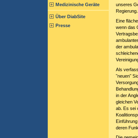
Medizinische Geräte
unseres Ge
Regierung.
Über DiabSite
Eine fläch
Presse
wenn das Ge
Vertragsbe
ambulanten
der ambula
schleichen
Vereinigung
Als verfas
"neuen" Si
Versorgung 
Behandlung
in der Ang
gleichen V
ab. Es sei 
Koalitionsp
Einführung
deren Funkt
Die gemein