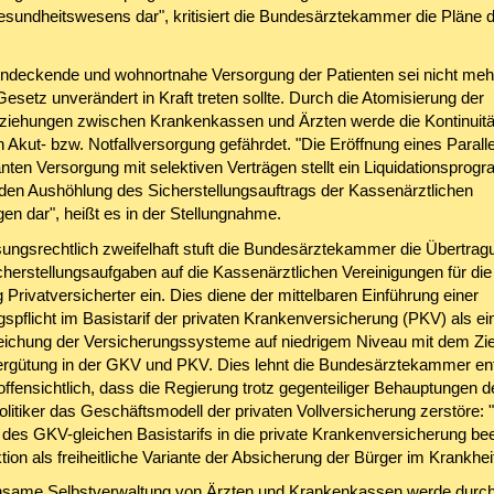
sundheitswesens dar", kritisiert die Bundesärztekammer die Pläne d
endeckende und wohnortnahe Versorgung der Patienten sei nicht meh
setz unverändert in Kraft treten sollte. Durch die Atomisierung der
ziehungen zwischen Krankenkassen und Ärzten werde die Kontinuitä
 Akut- bzw. Notfallversorgung gefährdet. "Die Eröffnung eines Parall
nten Versorgung mit selektiven Verträgen stellt ein Liquidationsprog
den Aushöhlung des Sicherstellungsauftrags der Kassenärztlichen
en dar", heißt es in der Stellungnahme.
sungsrechtlich zweifelhaft stuft die Bundesärztekammer die Übertrag
cherstellungsaufgaben auf die Kassenärztlichen Vereinigungen für die
Privatversicherter ein. Dies diene der mittelbaren Einführung einer
spflicht im Basistarif der privaten Krankenversicherung (PKV) als ei
leichung der Versicherungssysteme auf niedrigem Niveau mit dem Zie
ergütung in der GKV und PKV. Dies lehnt die Bundesärztekammer en
offensichtlich, dass die Regierung trotz gegenteiliger Behauptungen d
olitiker das Geschäftsmodell der privaten Vollversicherung zerstöre: 
 des GKV-gleichen Basistarifs in die private Krankenversicherung be
ion als freiheitliche Variante der Absicherung der Bürger im Krankheits
same Selbstverwaltung von Ärzten und Krankenkassen werde durch