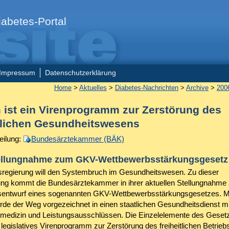
abetes-Portal
Impressum
Datenschutzerklärung
Home
>
Aktuelles
>
Diabetes-Nachrichten
>
Archive
>
200
 ist ein Virenprogramm zur Zerstörung des
itlichen Gesundheitswesens
eilung:
Bundesärztekammer (BÄK)
llungnahme zum GKV-Wettbewerbsstärkungsgesetz
regierung will den Systembruch im Gesundheitswesen. Zu dieser
ng kommt die Bundesärztekammer in ihrer aktuellen Stellungnahme
entwurf eines sogenannten GKV-Wettbewerbsstärkungsgesetzes. Mi
de der Weg vorgezeichnet in einen staatlichen Gesundheitsdienst mi
nmedizin und Leistungsausschlüssen. Die Einzelelemente des Geset
n legislatives Virenprogramm zur Zerstörung des freiheitlichen Betri