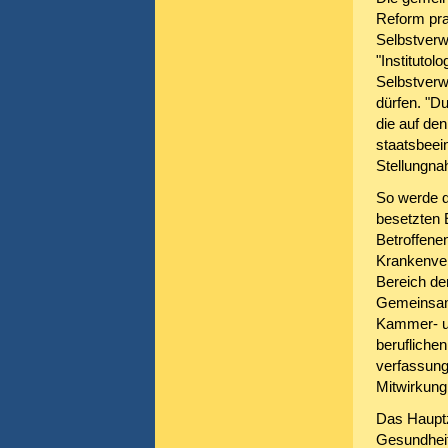
Reform pra
Selbstverw
"Instituto
Selbstverwa
dürfen. "D
die auf den
staatsbeei
Stellungn
So werde d
besetzten 
Betroffene
Krankenver
Bereich der
Gemeinsame
Kammer- un
berufliche
verfassung
Mitwirkung
Das Hauptz
Gesundheit