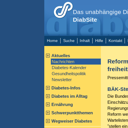
Das unabhängige Di
DiabSite
Home
Suche
Inhalt
Hilfe
Kontakt
Aktuelles
Reform
Nachrichten
Diabetes-Kalender
freihe
Gesundheitspolitik
Pressemitt
Newsletter
Diabetes-Infos
BÄK-Ste
Diabetes im Alltag
Die Bundes
Einschätzu
Ernährung
Regierungs
Schwerpunktthemen
Reform wer
Warteliste
Wegweiser Diabetes
"stellen ei