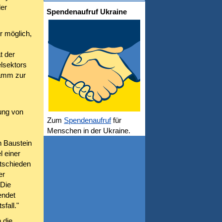
er
Spendenaufruf Ukraine
r möglich,
t der
elsektors
ramm zur
ung von
Zum
Spendenaufruf
für
Menschen in der Ukraine.
n Baustein
l einer
tschieden
er
"Die
endet
fall."
 die