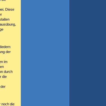
ei. Diese
er
stalten
sausübung,
nge
liedern
ung der
en im
den
on durch
 die
 der
 noch die