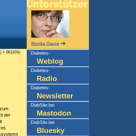
Monika Gause
6
> 061103c
Diabetes-
Weblog
Diabetes-
Radio
Diabetes-
Newsletter
DiabSite bei
 zum
Mastodon
t der
t
DiabSite bei
zes
Bluesky
ebssystems