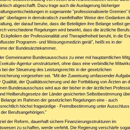
ktisch abgeschafft. Dazu trage auch die Auslagerung bisheriger
altungsentscheidungen in sogenannte "professionalisierte Gremien" b
logie" überlagere in demokratisch zweifelhafter Weise den Gedanken d
ltung, der darauf beruhe, dass die Beteiligten ihre Belange selbst ge
urch verschiedene Regelungen wird bewirkt, dass die ärztliche Beruf
 Eckpfeilern der Professionalität und Therapiefreiheit beruht, in die E
nflusster Programm- und Weisungsmedizin gerät", heißt es in der
ahme der Bundesärztekammer.
er Gemeinsame Bundesausschuss zu einer mit hauptamtlichen Mitg
Exekutiv-Agentur umstrukturiert, ohne dass eine verbindliche Mitwirk
n bei der Steuerung des Leistungsrechts in der gesetzlichen
sicherung vorgesehen sei. "Mit der Zuweisung umfassender Aufgab
 Qualität, der Qualitätssicherung und der Fortbildung von Ärzten an 
n Bundesausschuss wird aus der bisher in der ärztlichen Professi
d Heilberufsgesetze der Länder gesicherten Selbstbestimmung über
n Belange im Rahmen der gesetzlichen Regelungen eine - auch
srechtlich höchst fragwürdige - Fremdbestimmung unter Ausschluss
 der Berufsangehörigen."
iel der Reform, dauerhaft sichere Finanzierungsstrukturen im
swesen zu schaffen, werde verfehlt. Die Regierung verschärfe sogar