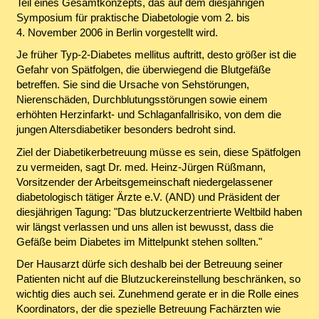
Teil eines Gesamtkonzepts, das auf dem diesjährigen
Symposium für praktische Diabetologie vom 2. bis
4. November 2006 in Berlin vorgestellt wird.
Je früher Typ-2-Diabetes mellitus auftritt, desto größer ist die
Gefahr von Spätfolgen, die überwiegend die Blutgefäße
betreffen. Sie sind die Ursache von Sehstörungen,
Nierenschäden, Durchblutungsstörungen sowie einem
erhöhten Herzinfarkt- und Schlaganfallrisiko, von dem die
jungen Altersdiabetiker besonders bedroht sind.
Ziel der Diabetikerbetreuung müsse es sein, diese Spätfolgen
zu vermeiden, sagt Dr. med. Heinz-Jürgen Rüßmann,
Vorsitzender der Arbeitsgemeinschaft niedergelassener
diabetologisch tätiger Ärzte e.V. (AND) und Präsident der
diesjährigen Tagung: "Das blutzuckerzentrierte Weltbild haben
wir längst verlassen und uns allen ist bewusst, dass die
Gefäße beim Diabetes im Mittelpunkt stehen sollten."
Der Hausarzt dürfe sich deshalb bei der Betreuung seiner
Patienten nicht auf die Blutzuckereinstellung beschränken, so
wichtig dies auch sei. Zunehmend gerate er in die Rolle eines
Koordinators, der die spezielle Betreuung Fachärzten wie