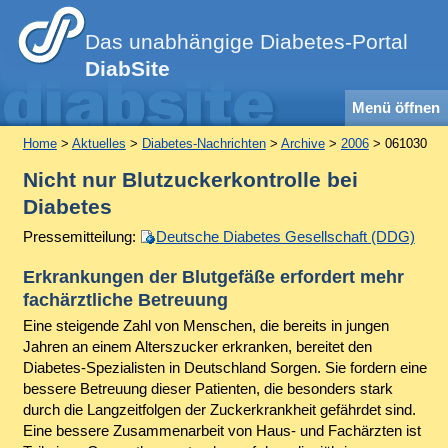
Das unabhängige Diabetes-Portal
DiabSite
Menü öffnen
Home
>
Aktuelles
>
Diabetes-Nachrichten
>
Archive
>
2006
> 061030
Nicht nur Blutzuckerkontrolle bei
Diabetes
Pressemitteilung:
Deutsche Diabetes Gesellschaft (DDG)
Erkrankungen der Blutgefäße erfordert mehr
fachärztliche Betreuung
Eine steigende Zahl von Menschen, die bereits in jungen
Jahren an einem Alterszucker erkranken, bereitet den
Diabetes-Spezialisten in Deutschland Sorgen. Sie fordern eine
bessere Betreuung dieser Patienten, die besonders stark
durch die Langzeitfolgen der Zuckerkrankheit gefährdet sind.
Eine bessere Zusammenarbeit von Haus- und Fachärzten ist