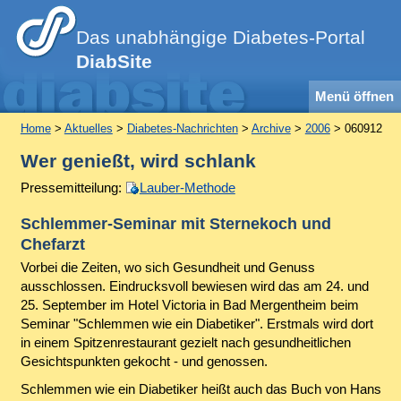
Das unabhängige Diabetes-Portal
DiabSite
Menü öffnen
Home
>
Aktuelles
>
Diabetes-Nachrichten
>
Archive
>
2006
> 060912
Wer genießt, wird schlank
Pressemitteilung:
Lauber-Methode
Schlemmer-Seminar mit Sternekoch und
Chefarzt
Vorbei die Zeiten, wo sich Gesundheit und Genuss
ausschlossen. Eindrucksvoll bewiesen wird das am 24. und
25. September im Hotel Victoria in Bad Mergentheim beim
Seminar "Schlemmen wie ein Diabetiker". Erstmals wird dort
in einem Spitzenrestaurant gezielt nach gesundheitlichen
Gesichtspunkten gekocht - und genossen.
Schlemmen wie ein Diabetiker heißt auch das Buch von Hans