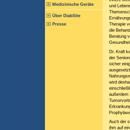
Medizinische Geräte
und Lebere
Themenschw
Über DiabSite
Ernährungs
Presse
Therapie v
die Behand
Beratung v
Gesundheit
Dr. Kraft 
der Senior
sicher ein
ausgesetzt
Nahrungsm
wird desha
einschließ
außerdem a
Tumorvorbe
Erkrankung
Prophylaxe
Auch der se
ihm auf ei