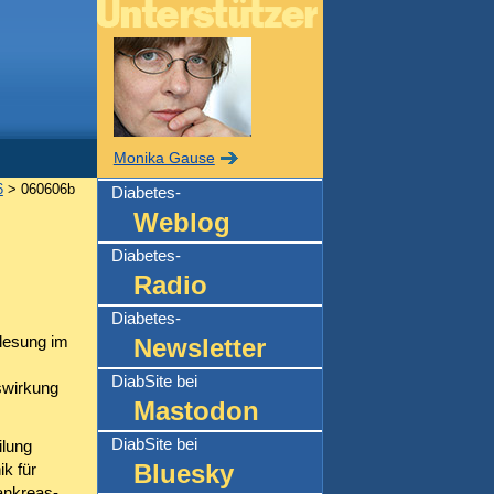
Monika Gause
6
> 060606b
Diabetes-
Weblog
Diabetes-
Radio
Diabetes-
lesung im
Newsletter
DiabSite bei
swirkung
Mastodon
DiabSite bei
ilung
Bluesky
ik für
ankreas-