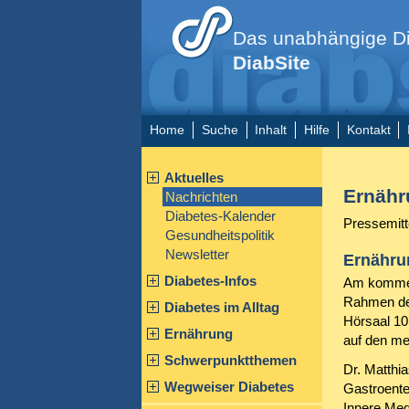
Das unabhängige Di
DiabSite
Home
Suche
Inhalt
Hilfe
Kontakt
Aktuelles
Ernähr
Nachrichten
Diabetes-Kalender
Pressemitt
Gesundheitspolitik
Newsletter
Ernährun
Diabetes-Infos
Am kommend
Rahmen de
Diabetes im Alltag
Hörsaal 10
Ernährung
auf den me
Schwerpunktthemen
Dr. Matthia
Wegweiser Diabetes
Gastroenter
Innere Med