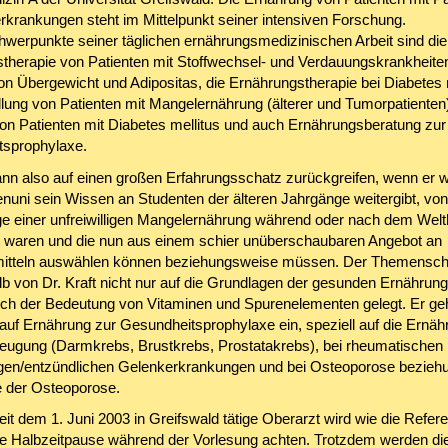
rkrankungen steht im Mittelpunkt seiner intensiven Forschung.
erpunkte seiner täglichen ernährungsmedizinischen Arbeit sind die
therapie von Patienten mit Stoffwechsel- und Verdauungskrankheiten
on Übergewicht und Adipositas, die Ernährungstherapie bei Diabetes m
lung von Patienten mit Mangelernährung (älterer und Tumorpatienten)
on Patienten mit Diabetes mellitus und auch Ernährungsberatung zur
sprophylaxe.
kann also auf einen großen Erfahrungsschatz zurückgreifen, wenn er 
enuni sein Wissen an Studenten der älteren Jahrgänge weitergibt, vo
ige einer unfreiwilligen Mangelernährung während oder nach dem Welt
 waren und die nun aus einem schier unüberschaubaren Angebot an
itteln auswählen können beziehungsweise müssen. Der Themensc
lb von Dr. Kraft nicht nur auf die Grundlagen der gesunden Ernährung
lich der Bedeutung von Vitaminen und Spurenelementen gelegt. Er ge
uf Ernährung zur Gesundheitsprophylaxe ein, speziell auf die Ernähr
ugung (Darmkrebs, Brustkrebs, Prostatakrebs), bei rheumatischen
en/entzündlichen Gelenkerkrankungen und bei Osteoporose bezieh
 der Osteoporose.
it dem 1. Juni 2003 in Greifswald tätige Oberarzt wird wie die Refer
ne Halbzeitpause während der Vorlesung achten. Trotzdem werden di