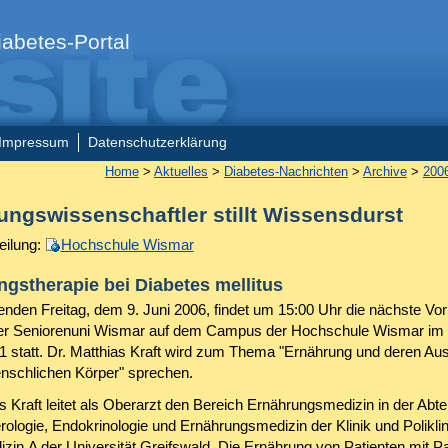
abetes-Portal
Impressum
Datenschutzerklärung
Home
>
Aktuelles
>
Diabetes-Nachrichten
>
Archive
>
200
ungswissenschaftler stillt Wissensdurst
eilung:
Hochschule Wismar
gstherapie bei Diabetes mellitus
en Freitag, dem 9. Juni 2006, findet um 15:00 Uhr die nächste Vor
r Seniorenuni Wismar auf dem Campus der Hochschule Wismar im
1 statt. Dr. Matthias Kraft wird zum Thema "Ernährung und deren Au
nschlichen Körper" sprechen.
s Kraft leitet als Oberarzt den Bereich Ernährungsmedizin in der Abte
ologie, Endokrinologie und Ernährungsmedizin der Klinik und Poliklin
izin A der Universität Greifswald. Die Ernährung von Patienten mit P