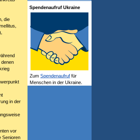
Spendenaufruf Ukraine
, die
ellitus,
,
während
n denen
krieg
Zum
Spendenaufruf
für
hwerpunkt
Menschen in der Ukraine.
ht
ung in der
ungsweise
enten vor
e Senioren