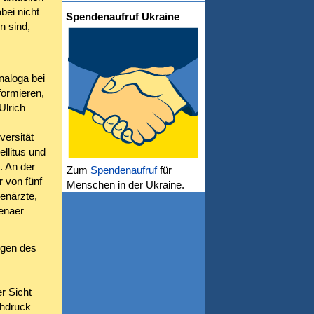
bei nicht
Spendenaufruf Ukraine
n sind,
naloga bei
formieren,
Ulrich
versität
llitus und
. An der
Zum
Spendenaufruf
für
 von fünf
Menschen in der Ukraine.
uenärzte,
enaer
ogen des
r Sicht
chdruck