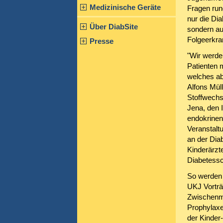
Medizinische Geräte
Fragen run
nur die Di
Über DiabSite
sondern au
Folgeerkra
Presse
"Wir werde
Patienten m
welches ab
Alfons Mül
Stoffwechse
Jena, den 
endokrinen
Veranstalt
an der Diab
Kinderärzt
Diabetessc
So werden 
UKJ Vorträ
Zwischenma
Prophylaxe
der Kinder