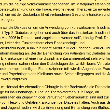
d um die häufige Volkskrankheit nachgehen. Im Mittelpunkt stehen da
abetes-Erkrankung und die Frage, welche neuen Therapien zu erwarte
ch die mit der Zuckerkrankheit verbundenen Gesundheitsrisiken und
nkungen.
n auf die Diskussion um die Anwendung von kurzwirksamen Insulina
it Typ-2-Diabetes eingehen und auch über das inhalierbare Insulin in
 Mai 2006 in Deutschland zugelassen werden soll", kündigt Prof. Dr. 
ler, Leiter des Funktionsbereiches Endokrinologie und
lerkrankungen, Klinik für Innere Medizin III der Friedrich-Schiller-Uni
Informationstag an. Bei der Behandlung von Patienten mit Diabetes me
 Erkrankungen ist eine interdisziplinäre Zusammenarbeit sehr wichtig
ung nehmen daher neben den Diabetologen des Uniklinikums Vertreter
etestherapie beteiligten Fachdisziplinen teil, wie die Augenärzte, Fra
e und Psychologen des Klinikums sowie Selbsthilfegruppen und die J
hwerpunktpraxis.
im Hörsaal der ehemaligen Chirurgie in der Bachstraße die Diabetol
ge zu Insulinanaloga, zu neuen Therapieformen, zur Frage, ob
hlzeiten ein Zugewinn oder Verlust von Lebensqualität sind und zur
 von Herz- und Gefäßerkrankungen bei Diabetes halten. Auch aus de
- und Jugendmedizin wird zu Erkennung und Behandlung von Blutho