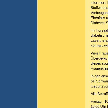
informiert.
Stoffwechs
Vorbeugung
Ebenfalls 
Diabetes-S
Im Hörsaal
diabetisch
Laserthera
können, wir
Viele Frau
Übergewicht
dieses sog
Frauenklini
In den ans
bei Schwan
Geburtsvor
Alle Betrof
Freitag , 1
15.00 Uhr 