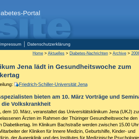
abetes-Portal
Impressum
Datenschutzerklärung
Home
>
Aktuelles
>
Diabetes-Nachrichten
>
Archive
>
200
nikum Jena lädt in Gesundheitswoche zum
ikertag
eilung:
Friedrich-Schiller-Universität Jena
spezialisten bieten am 10. März Vorträge und Semin
die Volkskrankheit
, dem 10. März, veranstaltet das Universitätsklinikum Jena (UKJ)
gelassenen Ärzten im Rahmen der Thüringer Gesundheitswoche den
en Diabetikertag. Im Klinikum Bachstraße werden zwischen 15.00 Uhr
itarbeiter der Kliniken für Innere Medizin, Geburtshilfe, Kinder- und
zin, der Augenklinik und des Institutes für Medizinische Psychologie