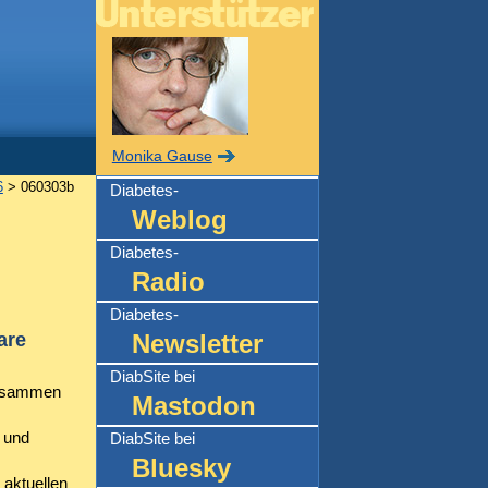
Monika Gause
6
> 060303b
Diabetes-
Weblog
Diabetes-
Radio
Diabetes-
are
Newsletter
DiabSite bei
 zusammen
Mastodon
 und
DiabSite bei
Bluesky
 aktuellen