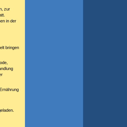
, zur
tt.
en in der
lt bringen
ode,
andlung
er
 Ernährung
geladen.