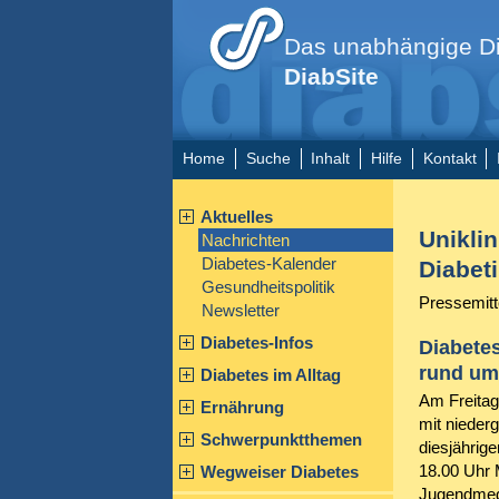
Das unabhängige Di
DiabSite
Home
Suche
Inhalt
Hilfe
Kontakt
Aktuelles
Unikli
Nachrichten
Diabetes-Kalender
Diabet
Gesundheitspolitik
Pressemitt
Newsletter
Diabetes-Infos
Diabetes
rund um 
Diabetes im Alltag
Am Freitag
Ernährung
mit nieder
Schwerpunktthemen
diesjährig
18.00 Uhr M
Wegweiser Diabetes
Jugendmedi