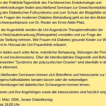
 In der Poliklinik/Tagesklinik des Fachbereiches Endokrinologie und
elerkrankungen finden anschließend Seminare zur Gewichtsreduktion
 des Diabetischen Fußsyndroms und zum Schutz der Blutgefäße sta
um Fragen der modernen Diabetes-Behandlung geht es bei den Aktion
chwerpunktpraxis von Dr. Reuter am Ernst-Abbe-Platz.
 der Augenklinik werden die Uni-Augenärzte Therapiemethoden der
en Netzhauterkrankung (Retinopathie) vorstellen und zur Frage der
pie Stellung nehmen. Wie Frauen mit Diabetes gesunde Kinder zur We
d im Hörsaal der Uni-Frauenklinik erläutert.
en leiden auch unter Akne, männlicher Behaarung, Störungen der Peri
 und Insulinresistenz. Über die interdisziplinäre Diagnostik und Beh
enannten "Syndroms der polyzystischen Ovarien" wird ebenfalls in d
k informiert.
chließenden Seminaren können sich Betroffene und Interessierte zur
gerschaftsdiabetes beraten lassen oder die notwendigen
bereitungen bei diabetischen Schwangeren kennen lernen.
fenen und ihre Angehörigen sowie alle Interessierten sind herzlich ein
0. März 2006, Jenaer Diabetikertag
bis 18.00 Uhr