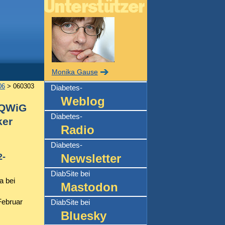
Monika Gause
06
> 060303
Diabetes-
Weblog
 IQWiG
Diabetes-
ker
Radio
Diabetes-
2-
Newsletter
DiabSite bei
a bei
Mastodon
Februar
DiabSite bei
Bluesky