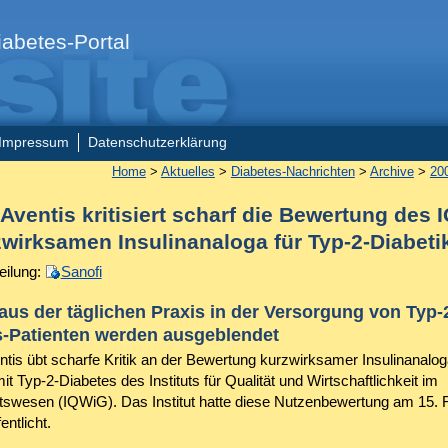
abetes-Portal
Impressum
Datenschutzerklärung
Home
>
Aktuelles
>
Diabetes-Nachrichten
>
Archive
>
20
Aventis kritisiert scharf die Bewertung des
zwirksamen Insulinanaloga für Typ-2-Diabeti
eilung:
Sanofi
 aus der täglichen Praxis in der Versorgung von Typ-
s-Patienten werden ausgeblendet
ntis übt scharfe Kritik an der Bewertung kurzwirksamer Insulinanalog
it Typ-2-Diabetes des Instituts für Qualität und Wirtschaftlichkeit im
swesen (IQWiG). Das Institut hatte diese Nutzenbewertung am 15. 
entlicht.