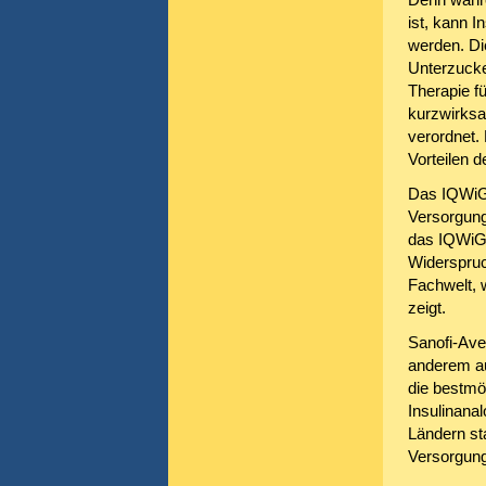
ist, kann I
werden. Die
Unterzucke
Therapie f
kurzwirksa
verordnet. 
Vorteilen d
Das IQWiG h
Versorgung
das IQWiG 
Widerspruc
Fachwelt, 
zeigt.
Sanofi-Aven
anderem au
die bestmö
Insulinana
Ländern sta
Versorgung 