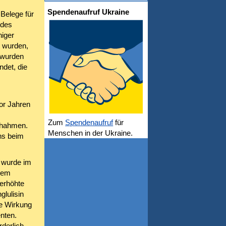
Spendenaufruf Ukraine
Belege für
 des
niger
t wurden,
 wurden
ndet, die
or Jahren
Zum
Spendenaufruf
für
achahmen.
Menschen in der Ukraine.
ns beim
, wurde im
inem
erhöhte
glulisin
ze Wirkung
nten.
derlich