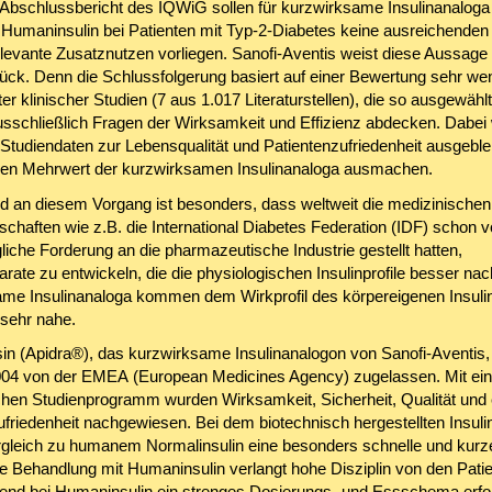
bschlussbericht des IQWiG sollen für kurzwirksame Insulinanaloga
Humaninsulin bei Patienten mit Typ-2-Diabetes keine ausreichenden 
elevante Zusatznutzen vorliegen. Sanofi-Aventis weist diese Aussage
ck. Denn die Schlussfolgerung basiert auf einer Bewertung sehr we
r klinischer Studien (7 aus 1.017 Literaturstellen), die so ausgewähl
usschließlich Fragen der Wirksamkeit und Effizienz abdecken. Dabei
 Studiendaten zur Lebensqualität und Patientenzufriedenheit ausgeble
den Mehrwert der kurzwirksamen Insulinanaloga ausmachen.
 an diesem Vorgang ist besonders, dass weltweit die medizinischen
schaften wie z.B. die
International Diabetes Federation (IDF)
schon v
gliche Forderung an die pharmazeutische Industrie gestellt hatten,
arate zu entwickeln, die die physiologischen Insulinprofile besser n
me Insulinanaloga kommen dem Wirkprofil des körpereigenen Insuli
sehr nahe.
lisin (Apidra®), das kurzwirksame Insulinanalogon von Sanofi-Aventis
004 von der EMEA (
European Medicines Agency
) zugelassen. Mit e
hen Studienprogramm wurden Wirksamkeit, Sicherheit, Qualität und 
friedenheit nachgewiesen. Bei dem biotechnisch hergestellten Insulin
rgleich zu humanem Normalinsulin eine besonders schnelle und kur
Die Behandlung mit Humaninsulin verlangt hohe Disziplin von den Patie
nd bei Humaninsulin ein strenges Dosierungs- und Essschema erfor