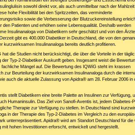
nsulinglulisin sowohl direkt vor, als auch unmittelbar nach der Mahlzeit
se hohe Flexibilität bei den Spritzzeiten, das verminderte
rungsrisiko sowie die Verbesserung der Blutzuckereinstellung erleich
ür den Patienten und erhöhen seine Lebensqualität. Deshalb werden
me Insulinanaloga von Diabetikern sehr geschätzt und von den Ärzt
Derzeit gibt es 400.000 Diabetiker in Deutschland, die von den genan
er kurzwirksamen Insulinanaloga bereits deutlich profitieren.
at die Studien nicht berücksichtigt, die über die Vorteile in der tägli
 der Typ-2-Diabetiker Auskunft geben. Insgesamt weist die Bewertu
fachliche Mängel auf. Die Bewertung des IQWiG steht im krassen
h zur Beurteilung der kurzwirksamen Insulinanaloga durch die interna
wie auch die aktuelle Zulassung von Apidra® am 28. Februar 2006 in
tis stellt Diabetikern eine breite Palette an Insulinen zur Verfügung, u
ch Humaninsulin. Das Ziel von Sanofi-Aventis ist, jedem Diabetes-P
gliche Therapie zur Verfügung zu stellen. In Deutschland sind kurzw
loga in der Therapie des Typ-2-Diabetes im Vergleich zu den europäi
rk unterrepräsentiert. Apidra® wird am Standort Deutschland für die 
mit hohen Investitionen erforscht, entwickelt und hergestellt.