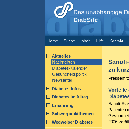
Das unabhängige Di
DiabSite
Home
Suche
Inhalt
Hilfe
Kontakt
Aktuelles
Sanofi-
Nachrichten
Diabetes-Kalender
zu kur
Gesundheitspolitik
Pressemitt
Newsletter
Diabetes-Infos
Vorteile
Diabete
Diabetes im Alltag
Sanofi-Ave
Ernährung
Patienten m
Schwerpunktthemen
Gesundheit
2006 veröff
Wegweiser Diabetes