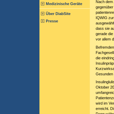
Nach dem A
Medizinische Geräte
gegenüber 
patientenr
Über DiabSite
IQWIG zurü
Presse
ausgewählte
dass sie a
gerade die
vor allem 
Befremdend
Fachgesell
die eindrin
Insulinpräp
Kurzwirksa
Gesunden 
Insulinglu
Oktober 2
umfangreic
Patientenzu
wird im Ve
erreicht. 
Denn währe