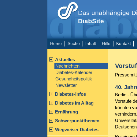
Das unabhängige Di
DiabSite
Home
Suche
Inhalt
Hilfe
Kontakt
Aktuelles
Vorstuf
Nachrichten
Diabetes-Kalender
Pressemitt
Gesundheitspolitik
Newsletter
40. Jah
Diabetes-Infos
Berlin - Ü
Vorstufe de
Diabetes im Alltag
könnten vo
Ernährung
verhindern.
Universitä
Schwerpunktthemen
Deutschen 
Wegweiser Diabetes
Bei einem 