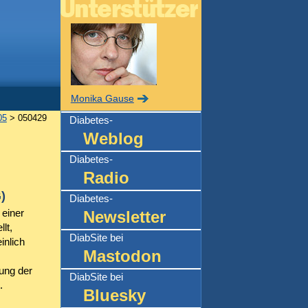
Monika Gause
05
> 050429
Diabetes-
Weblog
Diabetes-
Radio
)
Diabetes-
 einer
Newsletter
lt,
DiabSite bei
nlich
Mastodon
ung der
DiabSite bei
.
Bluesky