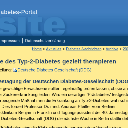
abetes-Portal
Impressum
Datenschutzerklärung
Home
>
Aktuelles
>
Diabetes-Nachrichten
>
Archive
>
20
e des Typ-2-Diabetes gezielt therapieren
eilung:
Deutsche Diabetes Gesellschaft (DDG)
restagung der Deutschen Diabetes-Gesellschaft (DDG
bergewichtige Erwachsene sollten regelmäßig prüfen lassen, ob sie an
r Zuckererkrankung leiden. Wird ein derartiger 'Prädiabetes' festgestel
rbeugende Maßnahmen die Erkrankung an Typ-2-Diabetes wahrschei
 Dies fordert Professor Dr. med. Andreas Pfeiffer vom Berliner
tsklinikum Benjamin Franklin und Tagungspräsident der 40. Jahrestag
Diabetes-Gesellschaft (DDG) die nächste Woche in Berlin stattfindet
Prädiabetes sind die Blutzuckerwerte nur nach dem Verzehr einer