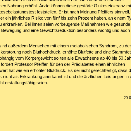
hen Nahrung erhöht. Ärzte können diese gestörte Glukosetoleranz m
osebelastungstest feststellen. Er ist nach Meinung Pfeiffers sinnvoll,
er ein jährliches Risiko von fünf bis zehn Prozent haben, an einem T
u erkranken. Bei ihnen seien vorbeugende Maßnahmen wie gesunde
 Bewegung und eine Gewichtsreduktion besonders wichtig und auch
 sind außerdem Menschen mit einem metabolischen Syndrom, zu d
ckerstörung noch Bluthochdruck, erhöhte Blutfette und eine Stammfet
bhängig vom Körpergewicht sollten alle Erwachsene ab 40 bis 50 Ja
ordert Professor Pfeiffer, für den der Prädiabetes einen ähnlichen
ert hat wie ein erhöhter Blutdruck. Es sei nicht gerechtfertigt, dass d
 nicht als Erkrankung anerkannt ist und die ärztlichen Leistungen in
ht erstattungsfähig seien.
29.