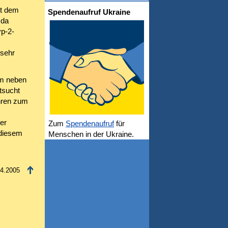
it dem
Spendenaufruf Ukraine
 da
yp-2-
 sehr
em neben
tsucht
hren zum
er
Zum
Spendenaufruf
für
 diesem
Menschen in der Ukraine.
04.2005