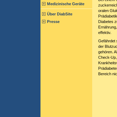
Medizinische Geräte
zuckerreic
oralen Gluk
Über DiabSite
Prädiabetik
Presse
Diabetes z
Ernährung,
effektiv.
Gefährdet
der Blutzu
gehören. A
Check-Up, f
Krankheitsw
Prädiabetes
Bereich nic