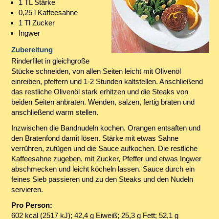
1 TL Stärke
0,25 l Kaffeesahne
1 Tl Zucker
Ingwer
Zubereitung
Rinderfilet in gleichgroße
Stücke schneiden, von allen Seiten leicht mit Olivenöl
einreiben, pfeffern und 1-2 Stunden kaltstellen. Anschließend
das restliche Olivenöl stark erhitzen und die Steaks von
beiden Seiten anbraten. Wenden, salzen, fertig braten und
anschließend warm stellen.
Inzwischen die Bandnudeln kochen. Orangen entsaften und
den Bratenfond damit lösen. Stärke mit etwas Sahne
verrühren, zufügen und die Sauce aufkochen. Die restliche
Kaffeesahne zugeben, mit Zucker, Pfeffer und etwas Ingwer
abschmecken und leicht köcheln lassen. Sauce durch ein
feines Sieb passieren und zu den Steaks und den Nudeln
servieren.
Pro Person:
602 kcal (2517 kJ); 42,4 g Eiweiß; 25,3 g Fett; 52,1 g