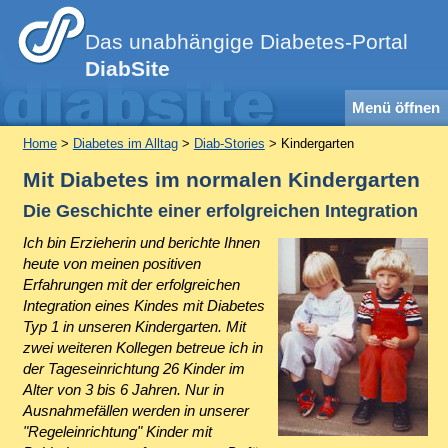
Das unabhängige Diabetes-Portal
DiabSite
Menü öffnen
Home
>
Diabetes im Alltag
>
Diab-Stories
> Kindergarten
Mit Diabetes im normalen Kindergarten
Die Geschichte einer erfolgreichen Integration
Ich bin Erzieherin und berichte Ihnen
heute von meinen positiven
Erfahrungen mit der erfolgreichen
Integration eines Kindes mit Diabetes
Typ 1 in unseren Kindergarten. Mit
zwei weiteren Kollegen betreue ich in
der Tageseinrichtung 26 Kinder im
Alter von 3 bis 6 Jahren. Nur in
Ausnahmefällen werden in unserer
"Regeleinrichtung" Kinder mit