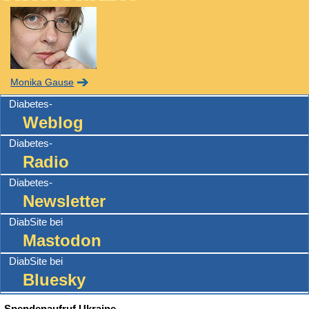
Monika Gause
Diabetes-
Weblog
Diabetes-
Radio
Diabetes-
Newsletter
DiabSite bei
Mastodon
DiabSite bei
Bluesky
Spendenaufruf Ukraine