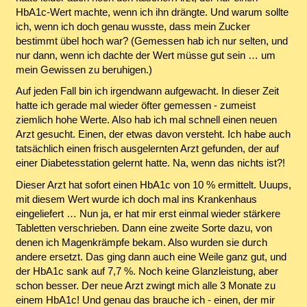
HbA1c-Wert machte, wenn ich ihn drängte. Und warum sollte
ich, wenn ich doch genau wusste, dass mein Zucker
bestimmt übel hoch war? (Gemessen hab ich nur selten, und
nur dann, wenn ich dachte der Wert müsse gut sein … um
mein Gewissen zu beruhigen.)
Auf jeden Fall bin ich irgendwann aufgewacht. In dieser Zeit
hatte ich gerade mal wieder öfter gemessen - zumeist
ziemlich hohe Werte. Also hab ich mal schnell einen neuen
Arzt gesucht. Einen, der etwas davon versteht. Ich habe auch
tatsächlich einen frisch ausgelernten Arzt gefunden, der auf
einer Diabetesstation gelernt hatte. Na, wenn das nichts ist?!
Dieser Arzt hat sofort einen HbA1c von 10 % ermittelt. Uuups,
mit diesem Wert wurde ich doch mal ins Krankenhaus
eingeliefert … Nun ja, er hat mir erst einmal wieder stärkere
Tabletten verschrieben. Dann eine zweite Sorte dazu, von
denen ich Magenkrämpfe bekam. Also wurden sie durch
andere ersetzt. Das ging dann auch eine Weile ganz gut, und
der HbA1c sank auf 7,7 %. Noch keine Glanzleistung, aber
schon besser. Der neue Arzt zwingt mich alle 3 Monate zu
einem HbA1c! Und genau das brauche ich - einen, der mir