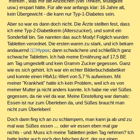
"merken", was mir die Anzeichen (viel Trinken, Müdigkeit
usw.) erspart hätte. Für alle war anfangs klar: 16 Jahre alt,
kein Übergewicht - die kann nur Typ-1-Diabetes sein.
Aber so war es dann doch nicht. Die Ärzte stellten fest, dass
ich eine Typ-2-Diabetikerin (Alterszucker), und somit ein
Sonderfall bin. Sie nannten das auch Mody! Folglich wurden
Tabletten verordnet. Die ersten waren zu stark, und ich bekam
andauernd
Hypos
; dann schwächere und schließlich ganz
schwache Tabletten. Ich hab meine Ernährung auf 17,5 BE
am Tag umgestellt und kein Gramm Zucker gegessen. Ganz
wie es sich gehört. Ich war ein echter Bilderbuchdiabetiker
und konnte einen HbA1c-Wert von 5,7 % aufweisen. Mit
meiner "Krankheit" hatte ich kein Problem, weil ich es von
meiner Mutter ja nicht anders kannte. Ich habe nie viel Süßes
gegessen, da nie viel da war. Meine Einstellung war damals:
Essen ist nur zum Überleben da, und Süßes braucht man
nicht zum Überleben!
Doch dann fing ich an zu schlampern, man kann ja ab und zu
mal was Süßes essen … oder wir essen eben mal gar
nichts - und: Muss ich meine Tabletten jeden Tag nehmen? Ich
hatte leider auch noch den falschen Arzt, der nur einen