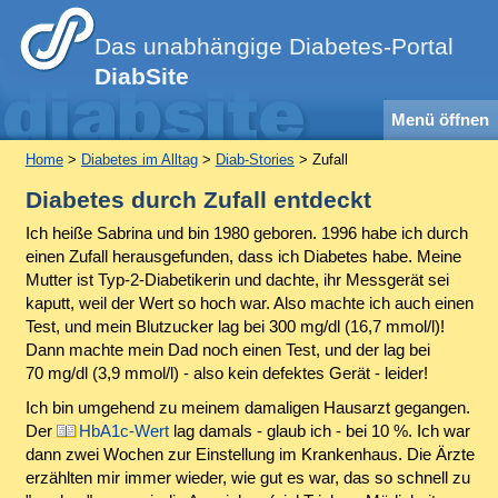
Das unabhängige Diabetes-Portal
DiabSite
Menü öffnen
Home
>
Diabetes im Alltag
>
Diab-Stories
> Zufall
Diabetes durch Zufall entdeckt
Ich heiße Sabrina und bin 1980 geboren. 1996 habe ich durch
einen Zufall herausgefunden, dass ich Diabetes habe. Meine
Mutter ist Typ-2-Diabetikerin und dachte, ihr Messgerät sei
kaputt, weil der Wert so hoch war. Also machte ich auch einen
Test, und mein Blutzucker lag bei 300 mg/dl (16,7 mmol/l)!
Dann machte mein
Dad
noch einen Test, und der lag bei
70 mg/dl (3,9 mmol/l) - also kein defektes Gerät - leider!
Ich bin umgehend zu meinem damaligen Hausarzt gegangen.
Der
HbA1c-Wert
lag damals - glaub ich - bei 10 %. Ich war
dann zwei Wochen zur Einstellung im Krankenhaus. Die Ärzte
erzählten mir immer wieder, wie gut es war, das so schnell zu