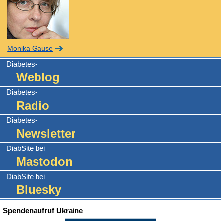
Monika Gause
Diabetes-
Weblog
Diabetes-
Radio
Diabetes-
Newsletter
DiabSite bei
Mastodon
DiabSite bei
Bluesky
Spendenaufruf Ukraine