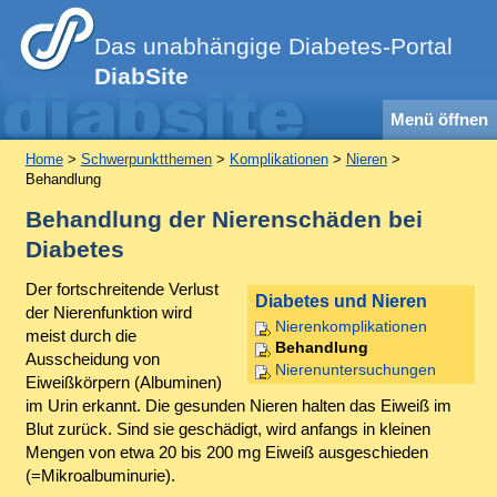
Das unabhängige Diabetes-Portal
DiabSite
Menü öffnen
Home
>
Schwerpunktthemen
>
Komplikationen
>
Nieren
>
Behandlung
Behandlung der Nierenschäden bei
Diabetes
Der fortschreitende Verlust
Diabetes und Nieren
der Nierenfunktion wird
Nierenkomplikationen
meist durch die
Behandlung
Ausscheidung von
Nierenuntersuchungen
Eiweißkörpern (Albuminen)
im Urin erkannt. Die gesunden Nieren halten das Eiweiß im
Blut zurück. Sind sie geschädigt, wird anfangs in kleinen
Mengen von etwa 20 bis 200 mg Eiweiß ausgeschieden
(=Mikroalbuminurie).