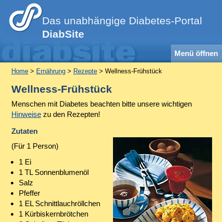
Das unabhängige Diabetes-Portal
DiabSite
Menü öffnen
Home
>
Ernährung
>
Rezepte
> Wellness-Frühstück
Wellness-Frühstück
Menschen mit Diabetes beachten bitte unsere wichtigen
Hinweise
zu den Rezepten!
Zutaten
(Für 1 Person)
1 Ei
1 TL Sonnenblumenöl
Salz
Pfeffer
1 EL Schnittlauchröllchen
1 Kürbiskernbrötchen