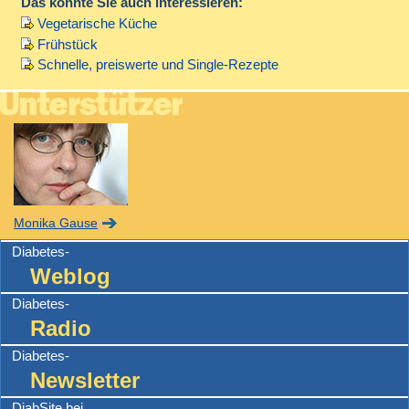
Das könnte Sie auch interessieren:
Vegetarische Küche
Frühstück
Schnelle, preiswerte und Single-Rezepte
Monika Gause
Diabetes-
Weblog
Diabetes-
Radio
Diabetes-
Newsletter
DiabSite bei