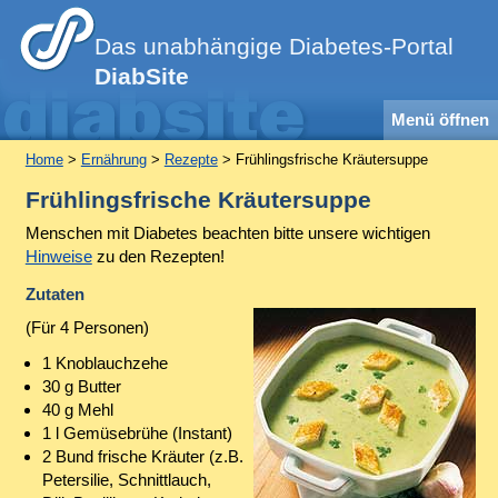
Das unabhängige Diabetes-Portal
DiabSite
Menü öffnen
Home
>
Ernährung
>
Rezepte
> Frühlingsfrische Kräutersuppe
Frühlingsfrische Kräutersuppe
Menschen mit Diabetes beachten bitte unsere wichtigen
Hinweise
zu den Rezepten!
Zutaten
(Für 4 Personen)
1 Knoblauchzehe
30 g Butter
40 g Mehl
1 l Gemüsebrühe (Instant)
2 Bund frische Kräuter (z.B.
Petersilie, Schnittlauch,