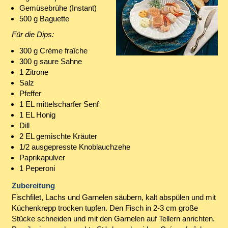
Gemüsebrühe (Instant)
500 g Baguette
Für die Dips:
300 g Créme fraîche
300 g saure Sahne
1 Zitrone
Salz
Pfeffer
1 EL mittelscharfer Senf
1 EL Honig
Dill
2 EL gemischte Kräuter
1/2 ausgepresste Knoblauchzehe
Paprikapulver
1 Peperoni
Zubereitung
Fischfilet, Lachs und Garnelen säubern, kalt abspülen und mit
Küchenkrepp trocken tupfen. Den Fisch in 2-3 cm große
Stücke schneiden und mit den Garnelen auf Tellern anrichten.