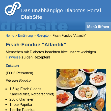
Das unabhängige Diabetes-Portal
DiabSite
Menü öffnen
Home
>
Ernährung
>
Rezepte
> Fisch-Fondue "Atlantik"
Fisch-Fondue "Atlantik"
Menschen mit Diabetes beachten bitte unsere wichtigen
Hinweise
zu den Rezepten!
Zutaten
(Für 6 Personen)
Für das Fondue:
1,5 kg Fisch (Lachs,
Kabeljaufilet, Rotbarschfilet)
250 g Garnelen
1 rote Paprika
1 gelbe Paprika