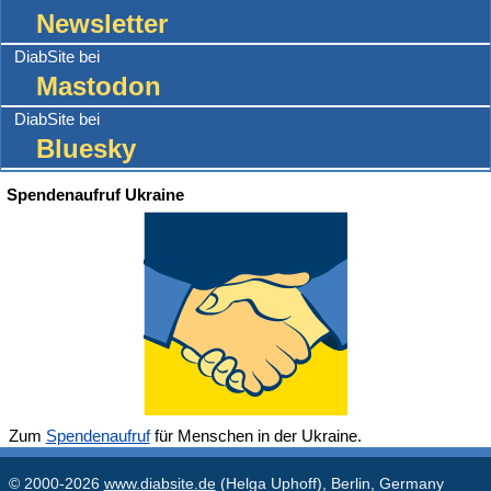
Newsletter
DiabSite bei
Mastodon
DiabSite bei
Bluesky
Spendenaufruf Ukraine
Zum
Spendenaufruf
für Menschen in der Ukraine.
© 2000-2026
www.diabsite.de
(Helga Uphoff), Berlin, Germany