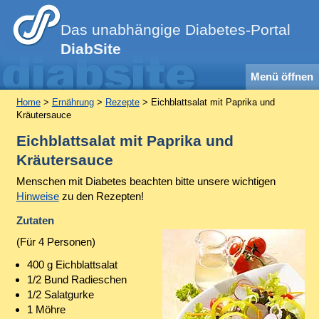
Das unabhängige Diabetes-Portal
DiabSite
Menü öffnen
Home
>
Ernährung
>
Rezepte
> Eichblattsalat mit Paprika und
Kräutersauce
Eichblattsalat mit Paprika und
Kräutersauce
Menschen mit Diabetes beachten bitte unsere wichtigen
Hinweise
zu den Rezepten!
Zutaten
(Für 4 Personen)
400 g Eichblattsalat
1/2 Bund Radieschen
1/2 Salatgurke
1 Möhre