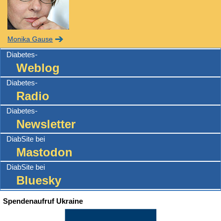
Monika Gause
Diabetes-
Weblog
Diabetes-
Radio
Diabetes-
Newsletter
DiabSite bei
Mastodon
DiabSite bei
Bluesky
Spendenaufruf Ukraine