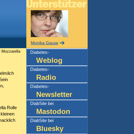
Monika Gause
 Mozzarella
Diabetes-
Weblog
Diabetes-
felmilch
Radio
Sein
n,
Diabetes-
Newsletter
DiabSite bei
lla Rolle
Mastodon
 kleinen
macklich
DiabSite bei
Bluesky