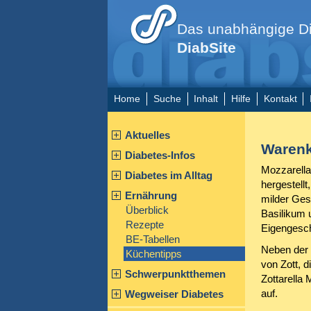
Das unabhängige Di
DiabSite
Home
Suche
Inhalt
Hilfe
Kontakt
Aktuelles
Warenk
Diabetes-Infos
Mozzarella 
Diabetes im Alltag
hergestellt
Ernährung
milder Ges
Überblick
Basilikum 
Rezepte
Eigengesc
BE-Tabellen
Neben der 
Küchentipps
von Zott, d
Schwerpunktthemen
Zottarella
auf.
Wegweiser Diabetes