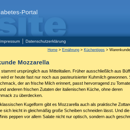
abetes-Portal
Impressum
Datenschutzerklärung
Home
>
Ernährung
>
Küchentipps
> Warenkunde
unde Mozzarella
stammt ursprünglich aus Mittelitalien. Früher ausschließlich aus Büf
, wird er heute fast nur noch aus pasteurisierter Kuhmilch gewonnen. 
chmack, der an frische Milch erinnert, passt hervorragend zu Tomate
und anderen frischen Zutaten der italienischen Küche, ohne deren
hmack zu überdecken.
klassischen Kugelform gibt es Mozzarella auch als praktische Zottare
ie sich leicht in gleichmäßig große Scheiben schneiden lässt. Und die
 Minis peppen vor allem Salate nicht nur optisch, sondern auch gesch