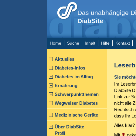
Das unabhängige Di
DiabSite
Home
Suche
Inhalt
Hilfe
Kontakt
Aktuelles
Leserb
Diabetes-Infos
Diabetes im Alltag
Sie möchte
Ihr Leserbr
Ernährung
DiabSite D
Schwerpunktthemen
Link zur Se
nicht alle 
Wegweiser Diabetes
Rechtschre
Medizinische Geräte
dass Ihr Le
Alles klar?
Über DiabSite
Profil
Mit
geke