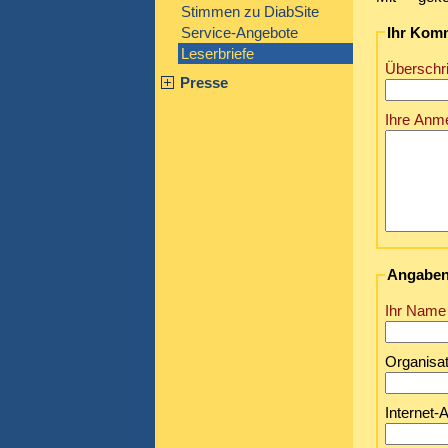
Stimmen zu DiabSite
Ihr Komm
Service-Angebote
Leserbriefe
Überschri
Presse
Ihre Anm
Angaben 
Ihr Nam
Organisat
Internet-