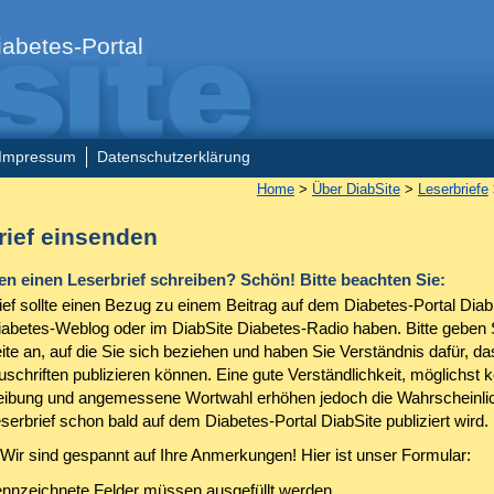
abetes-Portal
Impressum
Datenschutzerklärung
Home
>
Über DiabSite
>
Leserbriefe
rief einsenden
n einen Leserbrief schreiben? Schön! Bitte beachten Sie:
ief sollte einen Bezug zu einem Beitrag auf dem Diabetes-Portal Diab
iabetes-Weblog oder im DiabSite Diabetes-Radio haben. Bitte geben 
ite an, auf die Sie sich beziehen und haben Sie Verständnis dafür, da
Zuschriften publizieren können. Eine gute Verständlichkeit, möglichst 
ibung und angemessene Wortwahl erhöhen jedoch die Wahrscheinlic
serbrief schon bald auf dem Diabetes-Portal DiabSite publiziert wird.
 Wir sind gespannt auf Ihre Anmerkungen! Hier ist unser Formular:
nnzeichnete Felder müssen ausgefüllt werden.