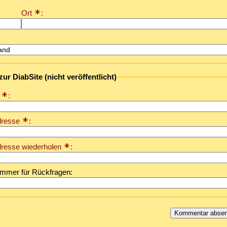
Ort
:
zur DiabSite (nicht veröffentlicht)
e
:
dresse
:
dresse wiederholen
:
ummer für Rückfragen: