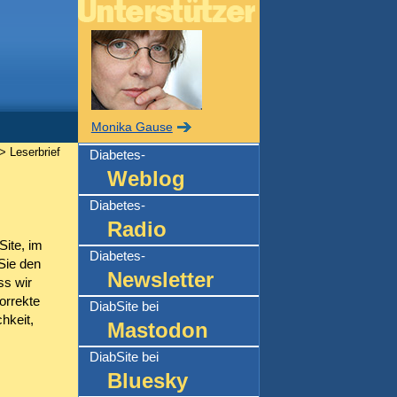
Monika Gause
> Leserbrief
Diabetes-
Weblog
Diabetes-
Radio
Site, im
Diabetes-
Sie den
Newsletter
ss wir
korrekte
DiabSite bei
hkeit,
Mastodon
DiabSite bei
Bluesky