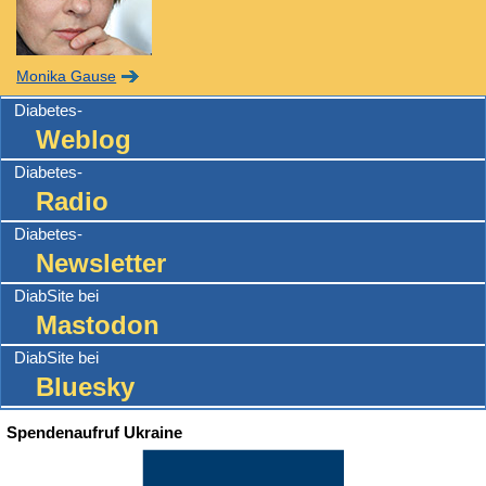
Monika Gause
Diabetes-
Weblog
Diabetes-
Radio
Diabetes-
Newsletter
DiabSite bei
Mastodon
DiabSite bei
Bluesky
Spendenaufruf Ukraine