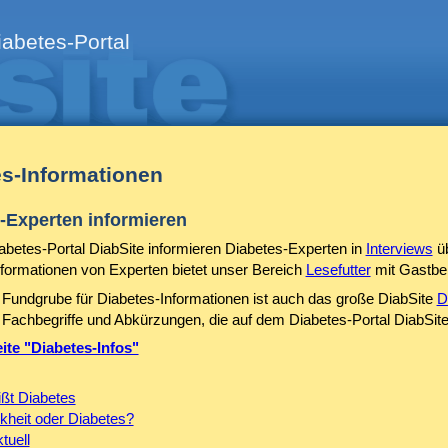
abetes-Portal
es-Informationen
-Experten informieren
betes-Portal DiabSite informieren Diabetes-Experten in
Interviews
üb
formationen von Experten bietet unser Bereich
Lesefutter
mit Gastbei
Fundgrube für Diabetes-Informationen ist auch das große DiabSite
D
 Fachbegriffe und Abkürzungen, die auf dem Diabetes-Portal DiabSit
eite "Diabetes-Infos"
ißt Diabetes
kheit oder Diabetes?
tuell