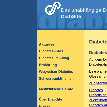
Das unabhängige Di
DiabSite
Diabet
Aktuelles
Diabetes-Infos
Diabetes
Diabetes im Alltag
Auf dem Dia
Diabetes-In
Ernährung
Eine wahre 
Wegweiser Diabetes
Glossar für
Schwerpunktthemen
Zur Starts
Medizinische Geräte
Diabetes
Diabetis he
Über DiabSite
Zuckerkran
Diabetes-ak
Presse