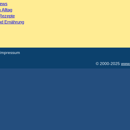
News
 Alltag
-Rezepte
nd Ernährung
Impressum
© 2000-2025
www.